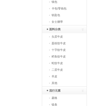
钱包
卡包/零钱包
钥匙包
女士腰带
面料分类
头层牛皮
荔枝纹牛皮
十字纹牛皮
鳄鱼纹牛皮
蛇纹牛皮
二层牛皮
羊皮
其他
流行元素
菱格
链条