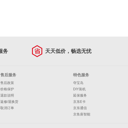
服务
天天低价，畅选无忧
售后服务
特色服务
售后政策
夺宝岛
价格保护
DIY装机
退款说明
延保服务
返修/退换货
京东E卡
取消订单
京东通信
京鱼座智能