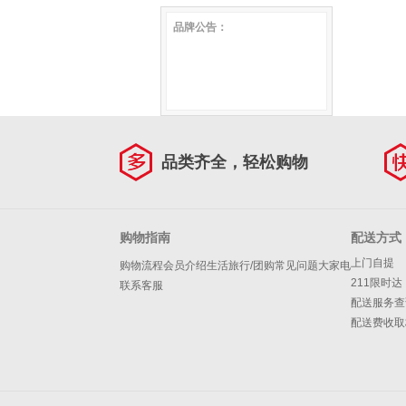
花单肩链条包 啡色
女款2025新款时尚学生书包
品牌公告：
旅游旅行包背包女 黑色
JD9011163V0POP91F1A
品类齐全，轻松购物
购物指南
配送方式
上门自提
购物流程
会员介绍
生活旅行/团购
常见问题
大家电
211限时达
联系客服
配送服务查
配送费收取