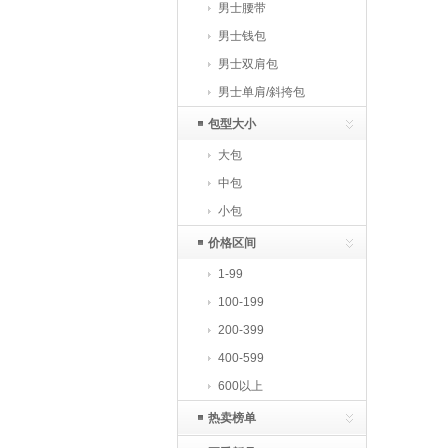
男士腰带
男士钱包
男士双肩包
男士单肩/斜挎包
包型大小
大包
中包
小包
价格区间
1-99
100-199
200-399
400-599
600以上
热卖榜单