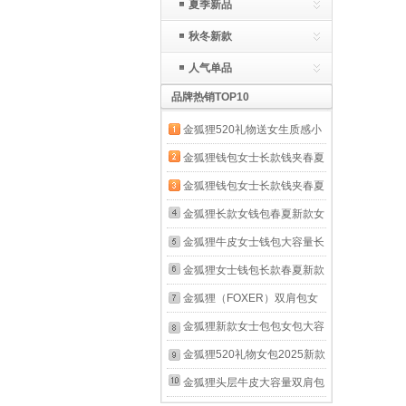
夏季新品
秋冬新款
人气单品
品牌热销TOP10
金狐狸520礼物送女生质感小
包包女黑色菱格链条女包时尚
金狐狸钱包女士长款钱夹春夏
百搭单肩斜挎包 黑色(大)
新款按扣女钱包大容量手拿包
金狐狸钱包女士长款钱夹春夏
长票夹 金色
新款按扣女钱包大容量手拿包
金狐狸长款女钱包春夏新款女
长票夹 黑色
士拉链手包手挽手拿包大容量
金狐狸牛皮女士钱包大容量长
皮夹牛皮女包 黑色
款卡包钱票夹手拿包零钱包新
金狐狸女士钱包长款春夏新款
款女友生日礼物 玫瑰
韩版牛皮多功能钱夹手机拉链
金狐狸（FOXER）双肩包女
金.JD2051360POP09F1W
手拿包女牛皮包 玫瑰金
开学新款韩版大学生新学期时
金狐狸新款女士包包女包大容
尚休闲背包潮旅行大容量书包
量单肩斜挎包手机包妈妈包新
金狐狸520礼物女包2025新款
黑色 JD982053F1A
款圣诞节礼物 咖色 (A款）
复古印花斜挎女士包包时尚老
金狐狸头层牛皮大容量双肩包