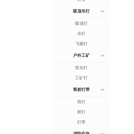
吸顶吊灯
吸顶灯
吊灯
飞碟灯
户外工矿
投光灯
工矿灯
筒射灯带
筒灯
射灯
灯带
消防应急