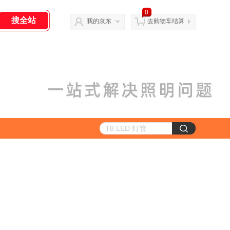
0
我的京东
去购物车结算