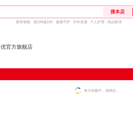
家装智能
满199减100
健康守护
中外美酒
个人护理
纸品家清
高优官方旗舰店
努力加载中，请稍后...