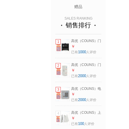
赠品
SALES RANKING
销售排行
高优（COUNS）门
1
禁电源控制器12V
￥
5A可调延时变压器
1000
已有
人评价
人脸机通用供电适
配器箱盒P9 CU-P9
高优（COUNS）门
2
禁电源控制器12V
￥
5A可调延时变压稳
2000
已有
人评价
压器门锁供电适配
器电盒P06
高优（COUNS）电
3
子门禁一体机控制
￥
器面板办公室玻璃
2000
已有
人评价
门防火门密码刷卡
智能锁K05 CU-
高优（COUNS）上
4
K05（读ID卡）
下无框玻璃门磁力
￥
锁门夹280KG电吸
100
已有
人评价
磁力锁配套凹型支