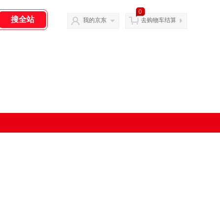
0
我的京东
去购物车结算