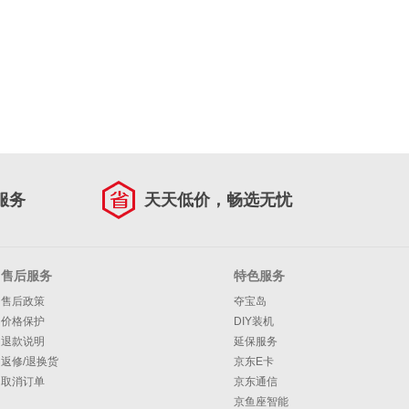
服务
天天低价，畅选无忧
售后服务
特色服务
售后政策
夺宝岛
价格保护
DIY装机
退款说明
延保服务
返修/退换货
京东E卡
取消订单
京东通信
京鱼座智能