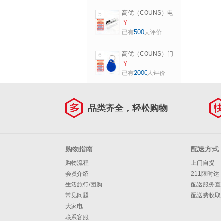
架O01
高优（COUNS）电
5
插锁暗装门控插销
￥
锁办公室玻璃门木
500
已有
人评价
门通用型12V电子
门禁锁S600C CU-
高优（COUNS）门
6
S600C(两芯电插
禁卡钥匙扣ID卡扣
￥
锁）
小区物业门卡出租
2000
已有
人评价
屋IC感应NFC卡圆
形电梯卡扣 蓝色ID
扣（10个）
品类齐全，轻松购物
购物指南
配送方式
购物流程
上门自提
会员介绍
211限时达
生活旅行/团购
配送服务查
常见问题
配送费收取
大家电
联系客服