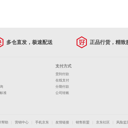
多仓直发，极速配送
正品行货，精致
支付方式
货到付款
在线支付
询
分期付款
标准
公司转账
家帮助
|
营销中心
|
手机京东
|
友情链接
|
销售联盟
|
京东社区
|
风险监