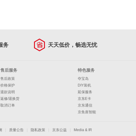
服务
天天低价，畅选无忧
售后服务
特色服务
售后政策
夺宝岛
价格保护
DIY装机
退款说明
延保服务
返修/退换货
京东E卡
取消订单
京东通信
京鱼座智能
测
|
质量公告
|
隐私政策
|
京东公益
|
Media & IR