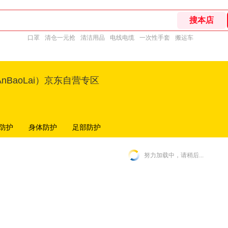
口罩
清仓一元抢
清洁用品
电线电缆
一次性手套
搬运车
nBaoLai）京东自营专区
防护
身体防护
足部防护
努力加载中，请稍后...