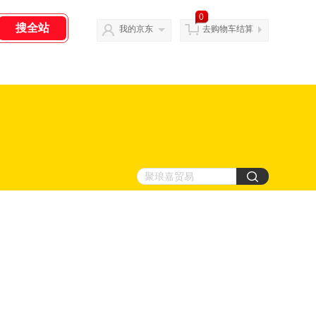
0
我的京东
去购物车结算