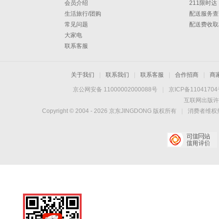
会员介绍
211限时达
生活旅行/团购
配送服务查
常见问题
配送费收取
大家电
联系客服
关于我们
|
联系我们
|
联系客服
|
合作招商
|
商
京公网安备 11000002000088号
|
京ICP备1104170
互联网出版许
Copyright © 2004 -
2026
京东JINGDONG 版权所有
|
消费者维权热