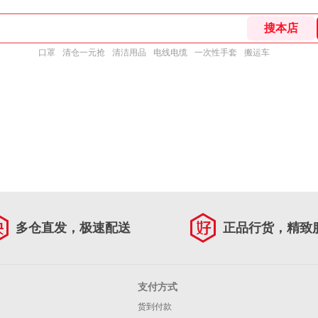
口罩
清仓一元抢
清洁用品
电线电缆
一次性手套
搬运车
多仓直发，极速配送
正品行货，精致
支付方式
货到付款