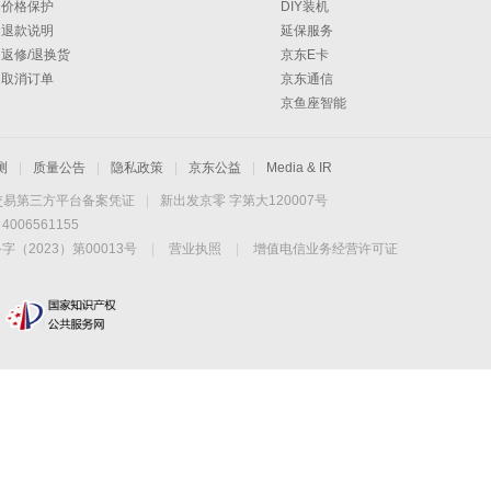
价格保护
DIY装机
退款说明
延保服务
返修/退换货
京东E卡
取消订单
京东通信
京鱼座智能
测
|
质量公告
|
隐私政策
|
京东公益
|
Media & IR
交易第三方平台备案凭证
|
新出发京零 字第大120007号
06561155
2023）第00013号
|
营业执照
|
增值电信业务经营许可证