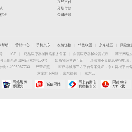
在线支付
询
分期付款
标准
公司转账
家帮助
|
营销中心
|
手机京东
|
友情链接
|
销售联盟
|
京东社区
|
风险监
4号
|
ICP
|
药品医疗器械网络服务备案
|
自营医疗器械经营资质
|
药品网络
可证编号新出网证(京)字150号
|
出版物经营许可证
|
违法和不良信息举报电话：40
线：4006067733
经营证照
|
医疗器械第三方平台备案凭证（京）网械平台备字（
京东旗下网站：
京东钱包
|
京东云