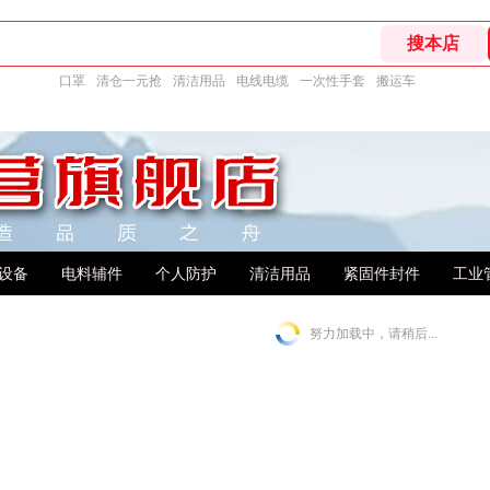
口罩
清仓一元抢
清洁用品
电线电缆
一次性手套
搬运车
设备
电料辅件
个人防护
清洁用品
紧固件封件
工业
努力加载中，请稍后...