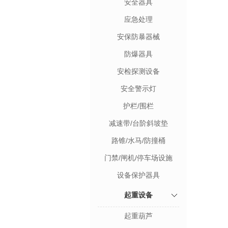
安全器具
应急处理
安保防暴器械
防爆器具
安检探测设备
安全警示灯
护栏/围栏
减速带/台阶斜坡垫
路锥/水马/防撞桶
门禁/闸机/停车场设施
设备保护器具
起重设备
起重葫芦