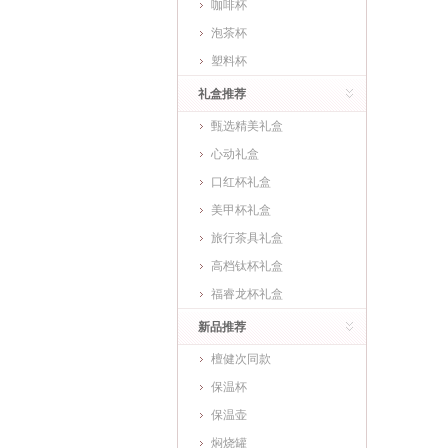
咖啡杯
泡茶杯
塑料杯
礼盒推荐
甄选精美礼盒
心动礼盒
口红杯礼盒
美甲杯礼盒
旅行茶具礼盒
高档钛杯礼盒
福睿龙杯礼盒
新品推荐
檀健次同款
保温杯
保温壶
焖烧罐