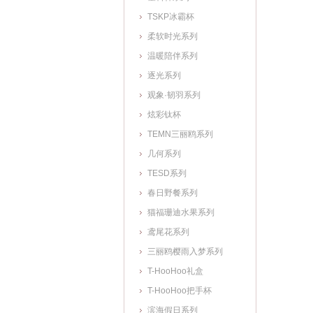
TSKP冰霸杯
柔软时光系列
温暖陪伴系列
逐光系列
观象·韧羽系列
炫彩钛杯
TEMN三丽鸥系列
几何系列
TESD系列
春日野餐系列
猫福珊迪水果系列
鸢尾花系列
三丽鸥樱雨入梦系列
T-HooHoo礼盒
T-HooHoo把手杯
滨海假日系列