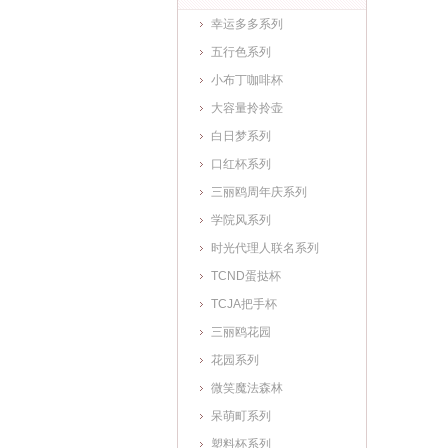
幸运多多系列
五行色系列
小布丁咖啡杯
大容量拎拎壶
白日梦系列
口红杯系列
三丽鸥周年庆系列
学院风系列
时光代理人联名系列
TCND蛋挞杯
TCJA把手杯
三丽鸥花园
花园系列
微笑魔法森林
呆萌町系列
塑料杯系列