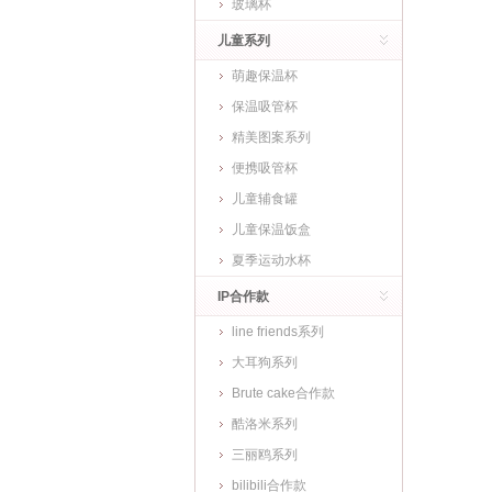
玻璃杯
儿童系列
萌趣保温杯
保温吸管杯
精美图案系列
便携吸管杯
儿童辅食罐
儿童保温饭盒
夏季运动水杯
IP合作款
line friends系列
大耳狗系列
Brute cake合作款
酷洛米系列
三丽鸥系列
bilibili合作款