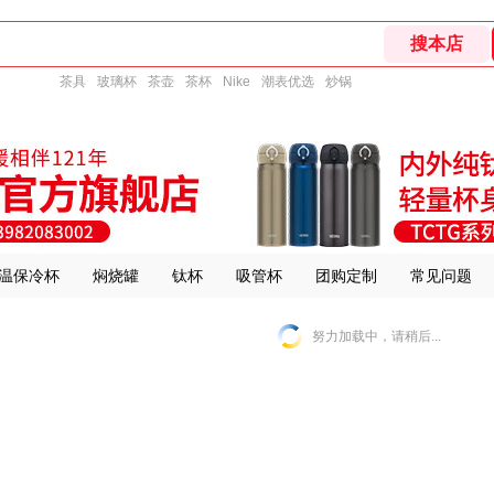
茶具
玻璃杯
茶壶
茶杯
Nike
潮表优选
炒锅
温保冷杯
焖烧罐
钛杯
吸管杯
团购定制
常见问题
努力加载中，请稍后...