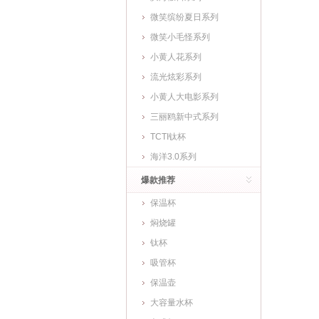
微笑缤纷夏日系列
微笑小毛怪系列
小黄人花系列
流光炫彩系列
小黄人大电影系列
三丽鸥新中式系列
TCTI钛杯
海洋3.0系列
爆款推荐
保温杯
焖烧罐
钛杯
吸管杯
保温壶
大容量水杯