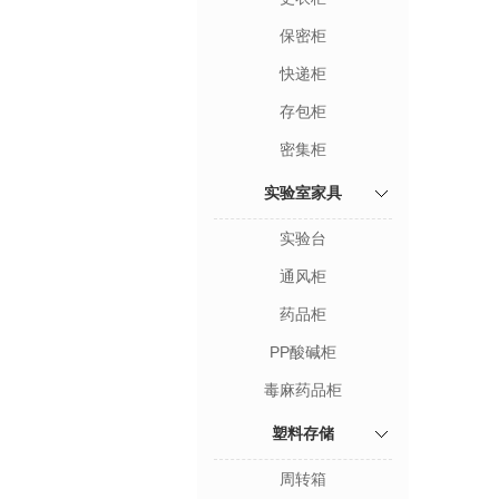
保密柜
快递柜
存包柜
密集柜
实验室家具
实验台
通风柜
药品柜
PP酸碱柜
毒麻药品柜
塑料存储
周转箱