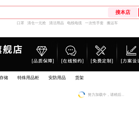
口罩
清仓一元抢
清洁用品
电线电缆
一次性手套
搬运车
存储
特殊用品柜
安防用品
货架
努力加载中，请稍后...