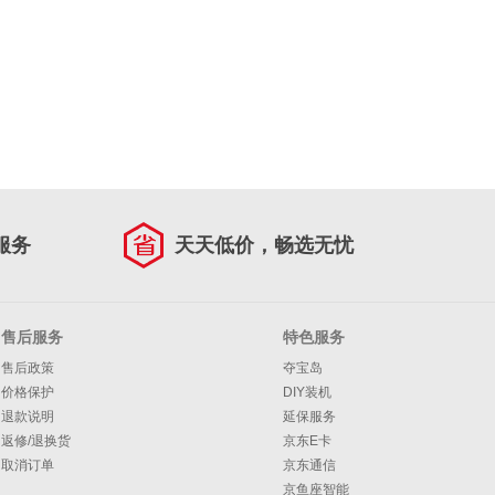
服务
天天低价，畅选无忧
售后服务
特色服务
售后政策
夺宝岛
价格保护
DIY装机
退款说明
延保服务
返修/退换货
京东E卡
取消订单
京东通信
京鱼座智能