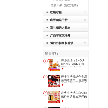
散装大果（独立包装）
红糖冰糖
山野菌菇干货
送礼精选大礼盒
广西客家豉油膏
博白白切酱料香油
销售排行
寿乡农场（SHOU
1
XIANG FARM）桂
圆干广西博白无核桂
￥
圆肉老树特级桂圆干
肉龙眼肉 26年新
寿乡生活炒糖色食用
2
货！500g/罐回头客
卤肉红烧肉上色焦糖
99%
商用家用卤料卤菜专
￥
用糖色汁 600克（古
法糖色）
寿乡生活博白白切鸡
3
蘸料白切酱油凉拌白
切香油专用花生油正
￥
宗博白风味特产 白
切酱料500克+白切