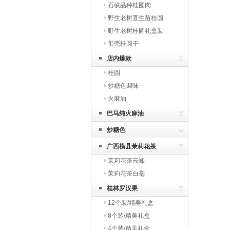
石硖品种桂圆肉
野生老树直生苗桂圆
野生老树桂圆礼盒装
带壳桂圆干
店内爆款
桂圆
炒糖色调味
火麻油
巴马纯火麻油
炒糖色
广西横县茉莉花茶
茉莉花茶云峰
茉莉花茶白毫
桂林罗汉果
12个装/精美礼盒
8个装/精美礼盒
4个装/精美礼盒