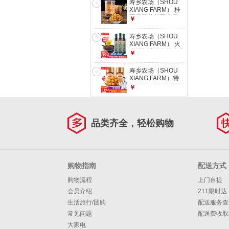
寿乡农场（SHOU
4
花生油500ml
XIANG FARM） 桂
圆干无核桂圆肉干
￥
11A500g特靓级广
西博白龙眼肉干
寿乡农场（SHOU
5
XIANG FARM） 火
麻油初榨特级纯火麻
￥
仁油250ml火麻籽油
巴马火麻子油热炒油
寿乡农场（SHOU
6
凉拌
XIANG FARM）特
级桂圆肉无核桂圆干
￥
1000g龙眼肉广西博
白11A老树桂圆干泡
水 2026年新货
500g*2罐
品类齐全，轻松购物
购物指南
配送方式
购物流程
上门自提
会员介绍
211限时达
生活旅行/团购
配送服务查
常见问题
配送费收取
大家电