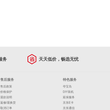
服务
天天低价，畅选无忧
售后服务
特色服务
售后政策
夺宝岛
价格保护
DIY装机
退款说明
延保服务
返修/退换货
京东E卡
取消订单
京东通信