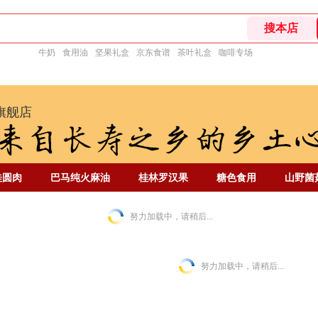
牛奶
食用油
坚果礼盒
京东食谱
茶叶礼盒
咖啡专场
旗舰店
桂圆肉
巴马纯火麻油
桂林罗汉果
糖色食用
山野菌
努力加载中，请稍后...
努力加载中，请稍后...