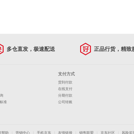
多仓直发，极速配送
正品行货，精致
支付方式
货到付款
在线支付
询
分期付款
标准
公司转账
家帮助
|
营销中心
|
手机京东
|
友情链接
|
销售联盟
|
京东社区
|
风险监