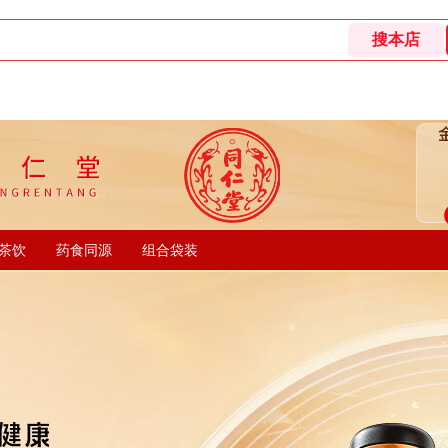
茶饮
药食同源
组合袋装