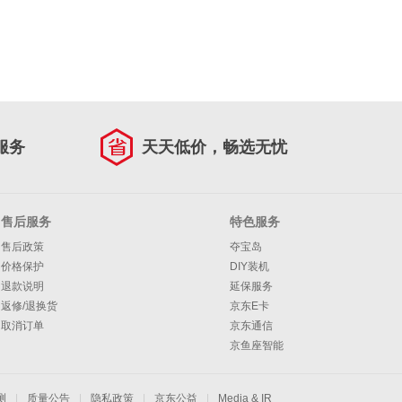
服务
天天低价，畅选无忧
售后服务
特色服务
售后政策
夺宝岛
价格保护
DIY装机
退款说明
延保服务
返修/退换货
京东E卡
取消订单
京东通信
京鱼座智能
测
|
质量公告
|
隐私政策
|
京东公益
|
Media & IR