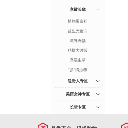
孝敬长辈
植物蛋白粉
益生元蛋白
滋补养颜
精摆大片装
高端虫草
“参”情滋养
送贵人专区
美丽女神专区
长辈专区