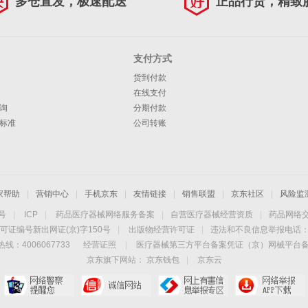
多仓直发，极速配送
正品行货，精致
支付方式
货到付款
在线支付
询
分期付款
标准
公司转账
家帮助
|
营销中心
|
手机京东
|
友情链接
|
销售联盟
|
京东社区
|
风险监
4号
|
ICP
|
药品医疗器械网络服务备案
|
自营医疗器械经营资质
|
药品网络
可证编号新出网证(京)字150号
|
出版物经营许可证
|
违法和不良信息举报电话：40
线：4006067733
经营证照
|
医疗器械第三方平台备案凭证（京）网械平台备字（
京东旗下网站：
京东钱包
|
京东云