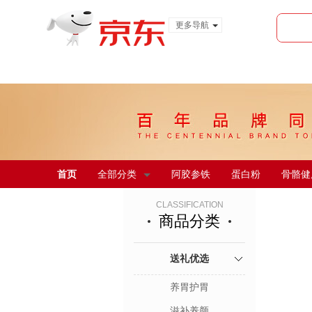
更多导航
服装城
食品
金融
首页
全部分类
阿胶参铁
蛋白粉
骨骼健
CLASSIFICATION
商品分类
送礼优选
养胃护胃
滋补养颜