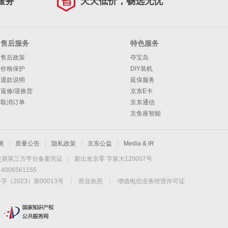
服务
天天低价，畅选无忧
售后服务
特色服务
售后政策
夺宝岛
价格保护
DIY装机
退款说明
延保服务
返修/退换货
京东E卡
取消订单
京东通信
京鱼座智能
测
|
质量公告
|
隐私政策
|
京东公益
|
Media & IR
交易第三方平台备案凭证
|
新出发京零 字第大120007号
06561155
2023）第00013号
|
营业执照
|
增值电信业务经营许可证