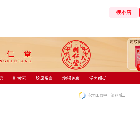
康
叶黄素
胶原蛋白
增强免疫
活力维矿
努力加载中，请稍后...