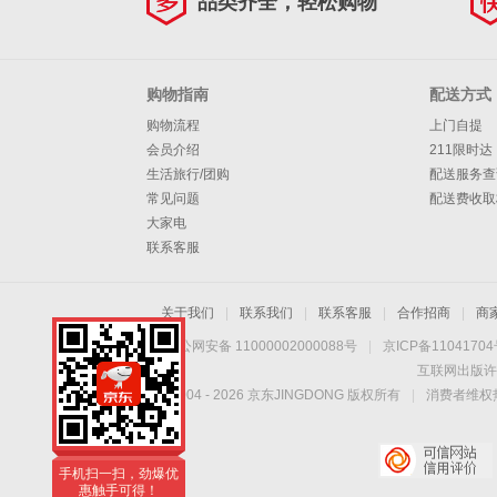
品类齐全，轻松购物
购物指南
配送方式
购物流程
上门自提
会员介绍
211限时达
生活旅行/团购
配送服务查
常见问题
配送费收取
大家电
联系客服
关于我们
|
联系我们
|
联系客服
|
合作招商
|
商
京公网安备 11000002000088号
|
京ICP备1104170
互联网出版许
Copyright © 2004 -
2026
京东JINGDONG 版权所有
|
消费者维权热
手机扫一扫，劲爆优
惠触手可得！
手机扫一扫，劲爆优
惠触手可得！