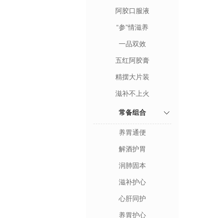
阿胶口服液
“参”情滋养
一品双效
五红阿胶膏
精摆大片装
滋补不上火
常备组合
养胃通便
解酒护胃
润肺固本
滋补护心
心肝同护
养胃护心