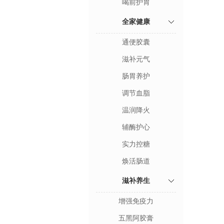
喝前护胃
全家健康
通便胶囊
滋补元气
肠胃养护
调节血脂
温润降火
辅酶护心
实力控糖
焕活肠道
滋补养生
增强免疫力
五黑阿胶膏