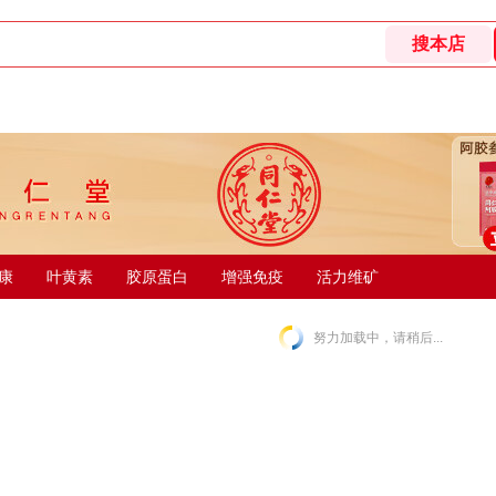
康
叶黄素
胶原蛋白
增强免疫
活力维矿
努力加载中，请稍后...