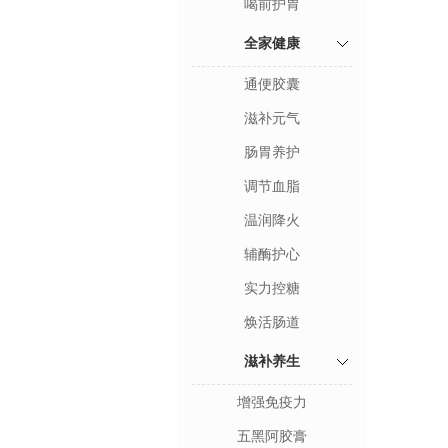
喝前护胃
全家健康
通便胶囊
滋补元气
肠胃养护
调节血脂
温润降火
辅酶护心
实力控糖
焕活肠道
滋补养生
增强免疫力
五黑阿胶膏