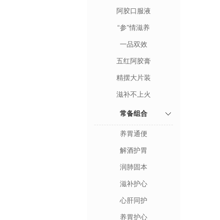
阿胶口服液
“参”情滋养
一品双效
五红阿胶膏
精摆大片装
滋补不上火
常备组合
养胃通便
解酒护胃
润肺固本
滋补护心
心肝同护
养胃护心