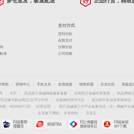
多仓直发，极速配送
正品行货，精致
支付方式
货到付款
在线支付
询
分期付款
标准
公司转账
家帮助
|
营销中心
|
手机京东
|
友情链接
|
销售联盟
|
京东社区
|
风险监
4号
|
ICP
|
药品医疗器械网络服务备案
|
自营医疗器械经营资质
|
药品网络
可证编号新出网证(京)字150号
|
出版物经营许可证
|
违法和不良信息举报电话：40
线：4006067733
经营证照
|
医疗器械第三方平台备案凭证（京）网械平台备字（
京东旗下网站：
京东钱包
|
京东云