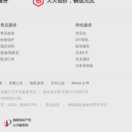
服务
天天低价，畅选无忧
售后服务
特色服务
售后政策
夺宝岛
价格保护
DIY装机
退款说明
延保服务
返修/退换货
京东E卡
取消订单
京东通信
京鱼座智能
测
|
质量公告
|
隐私政策
|
京东公益
|
Media & IR
交易第三方平台备案凭证
|
新出发京零 字第大120007号
06561155
2023）第00013号
|
营业执照
|
增值电信业务经营许可证