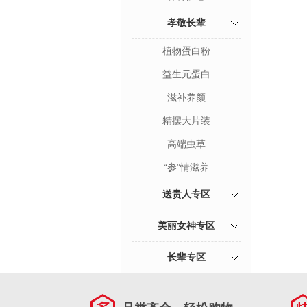
孝敬长辈
植物蛋白粉
益生元蛋白
滋补养颜
精摆大片装
高端虫草
“参”情滋养
送贵人专区
美丽女神专区
长辈专区