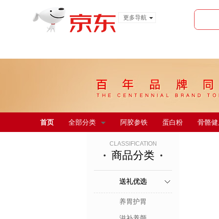
更多导航
服装城
食品
金融
首页
全部分类
阿胶参铁
蛋白粉
骨骼健
CLASSIFICATION
商品分类
送礼优选
养胃护胃
滋补养颜