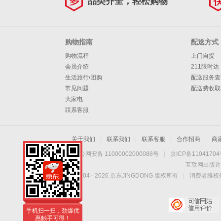
品类齐全，轻松购物
购物指南
配送方式
购物流程
上门自提
会员介绍
211限时达
生活旅行/团购
配送服务查
常见问题
配送费收取
大家电
联系客服
关于我们
|
联系我们
|
联系客服
|
合作招商
|
商
京公网安备 11000002000088号
|
京ICP备1104170
互联网出版许
Copyright © 2004 -
2026
京东JINGDONG 版权所有
|
消费者维权热
手机扫一扫，劲爆优
惠触手可得！
手机扫一扫，劲爆优
惠触手可得！