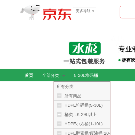
更多导航
服装城
食品
金融
首页
全部分类
5-30L堆码桶
所有分类
所有商品
HDPE堆码桶(5-30L)
桶类-LK-29L以上
HDPE小方桶(1-10L)
HDPE酵素桶/废液桶(20-