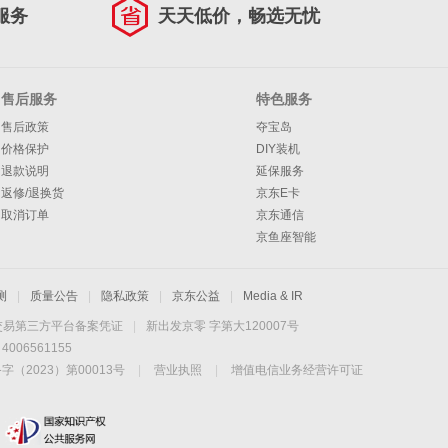
服务
天天低价，畅选无忧
售后服务
特色服务
售后政策
夺宝岛
价格保护
DIY装机
退款说明
延保服务
返修/退换货
京东E卡
取消订单
京东通信
京鱼座智能
测
|
质量公告
|
隐私政策
|
京东公益
|
Media & IR
交易第三方平台备案凭证
|
新出发京零 字第大120007号
06561155
2023）第00013号
|
营业执照
|
增值电信业务经营许可证