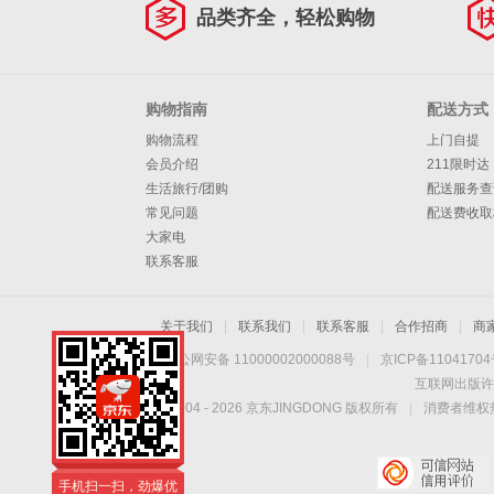
品类齐全，轻松购物
购物指南
配送方式
购物流程
上门自提
会员介绍
211限时达
生活旅行/团购
配送服务查
常见问题
配送费收取
大家电
联系客服
关于我们
|
联系我们
|
联系客服
|
合作招商
|
商
京公网安备 11000002000088号
|
京ICP备1104170
互联网出版许
Copyright © 2004 -
2026
京东JINGDONG 版权所有
|
消费者维权热
手机扫一扫，劲爆优
惠触手可得！
手机扫一扫，劲爆优