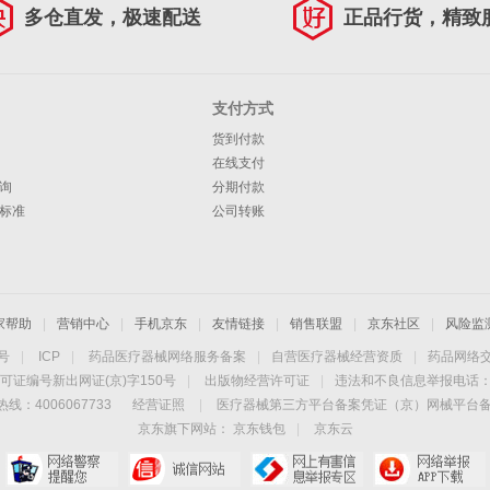
多仓直发，极速配送
正品行货，精致
支付方式
货到付款
在线支付
询
分期付款
标准
公司转账
家帮助
|
营销中心
|
手机京东
|
友情链接
|
销售联盟
|
京东社区
|
风险监
4号
|
ICP
|
药品医疗器械网络服务备案
|
自营医疗器械经营资质
|
药品网络
可证编号新出网证(京)字150号
|
出版物经营许可证
|
违法和不良信息举报电话：40
线：4006067733
经营证照
|
医疗器械第三方平台备案凭证（京）网械平台备字（
京东旗下网站：
京东钱包
|
京东云