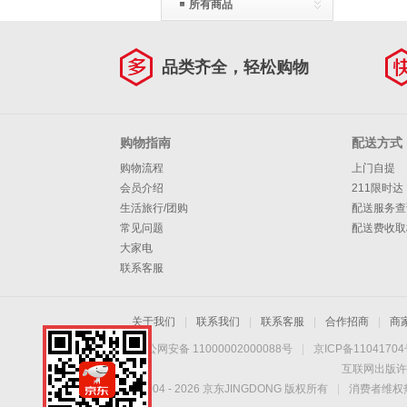
所有商品
品类齐全，轻松购物
购物指南
配送方式
购物流程
上门自提
会员介绍
211限时达
生活旅行/团购
配送服务查
常见问题
配送费收取
大家电
联系客服
关于我们
|
联系我们
|
联系客服
|
合作招商
|
商
京公网安备 11000002000088号
|
京ICP备1104170
互联网出版许
Copyright © 2004 -
2026
京东JINGDONG 版权所有
|
消费者维权热