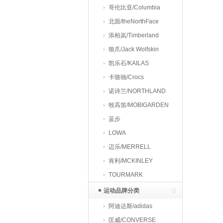
哥伦比亚/Columbia
北面/theNorthFace
添柏岚/Timberland
狼爪/Jack Wolfskin
凯乐石/KAILAS
卡骆驰/Crocs
诺诗兰/NORTHLAND
牧高笛/MOBIGARDEN
蓝步
LOWA
迈乐/MERRELL
肯利/MCKINLEY
TOURMARK
运动品牌分类
阿迪达斯/adidas
匡威/CONVERSE