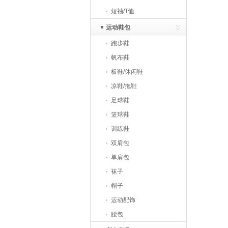
短袖/T恤
运动鞋包
跑步鞋
帆布鞋
板鞋/休闲鞋
凉鞋/拖鞋
足球鞋
篮球鞋
训练鞋
双肩包
单肩包
袜子
帽子
运动配饰
腰包