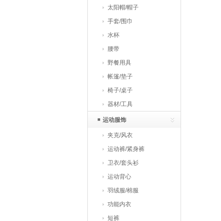
太阳帽/帽子
手套/围巾
水杯
腰带
野餐用具
帐篷/垫子
椅子/桌子
器材/工具
运动服饰
夹克/风衣
运动裤/紧身裤
卫衣/套头衫
运动背心
羽绒服/棉服
功能内衣
短裤