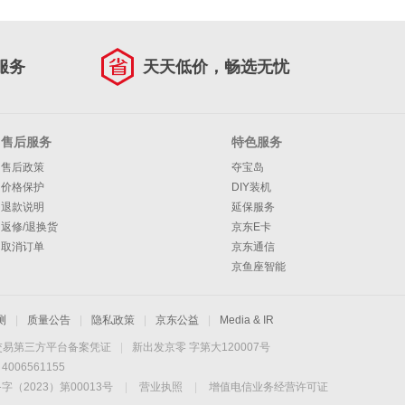
服务
天天低价，畅选无忧
售后服务
特色服务
售后政策
夺宝岛
价格保护
DIY装机
退款说明
延保服务
返修/退换货
京东E卡
取消订单
京东通信
京鱼座智能
测
|
质量公告
|
隐私政策
|
京东公益
|
Media & IR
交易第三方平台备案凭证
|
新出发京零 字第大120007号
06561155
2023）第00013号
|
营业执照
|
增值电信业务经营许可证