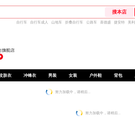
自行车
自行车成人
山地车
折叠自行车
公路车
喜德盛
捷安特
美利
皮肤衣
冲锋衣
男装
女装
户外鞋
背包
努力加载中，请稍后...
努力加载中，请稍后...