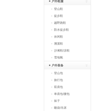
户外鞋履
登山鞋
徒步鞋
越野跑鞋
防水徒步鞋
休闲鞋
溯溪鞋
沙滩鞋/凉鞋
雪地靴
户外装备
登山包
旅行包
双肩包
单肩包/腰包
袜子
睡袋/吊床