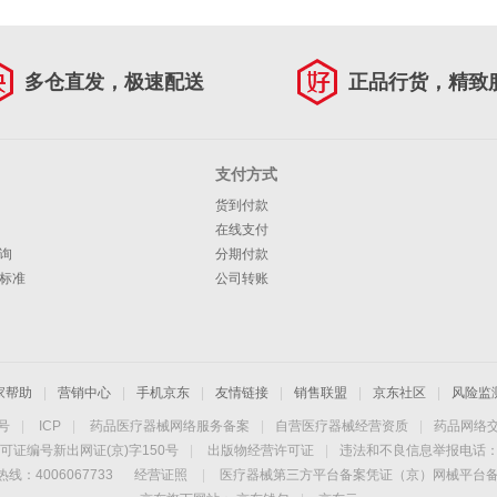
多仓直发，极速配送
正品行货，精致
支付方式
货到付款
在线支付
询
分期付款
标准
公司转账
家帮助
|
营销中心
|
手机京东
|
友情链接
|
销售联盟
|
京东社区
|
风险监
4号
|
ICP
|
药品医疗器械网络服务备案
|
自营医疗器械经营资质
|
药品网络
可证编号新出网证(京)字150号
|
出版物经营许可证
|
违法和不良信息举报电话：40
线：4006067733
经营证照
|
医疗器械第三方平台备案凭证（京）网械平台备字（