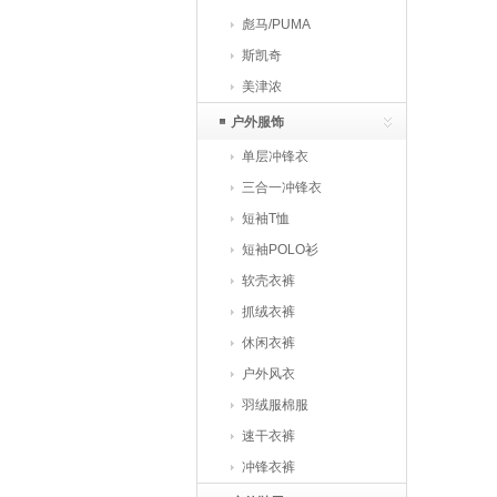
彪马/PUMA
斯凯奇
美津浓
户外服饰
单层冲锋衣
三合一冲锋衣
短袖T恤
短袖POLO衫
软壳衣裤
抓绒衣裤
休闲衣裤
户外风衣
羽绒服棉服
速干衣裤
冲锋衣裤