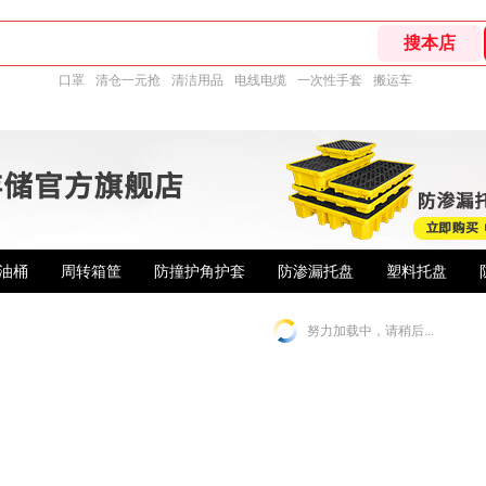
口罩
清仓一元抢
清洁用品
电线电缆
一次性手套
搬运车
油桶
周转箱筐
防撞护角护套
防渗漏托盘
塑料托盘
努力加载中，请稍后...