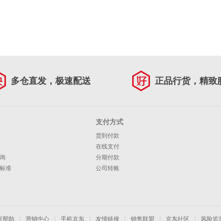
多仓直发，极速配送
正品行货，精致
支付方式
货到付款
在线支付
询
分期付款
标准
公司转账
家帮助
|
营销中心
|
手机京东
|
友情链接
|
销售联盟
|
京东社区
|
风险监