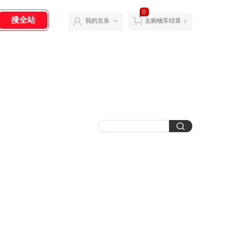
0
我的京东
去购物车结算