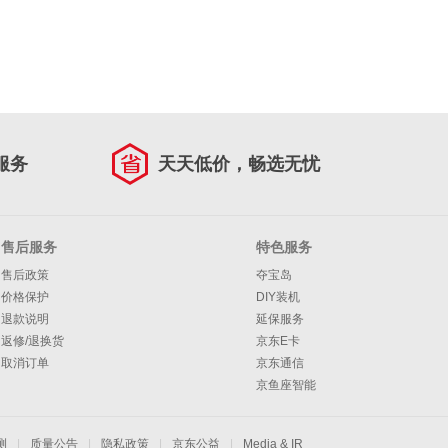
服务
天天低价，畅选无忧
售后服务
特色服务
售后政策
夺宝岛
价格保护
DIY装机
退款说明
延保服务
返修/退换货
京东E卡
取消订单
京东通信
京鱼座智能
测
|
质量公告
|
隐私政策
|
京东公益
|
Media & IR