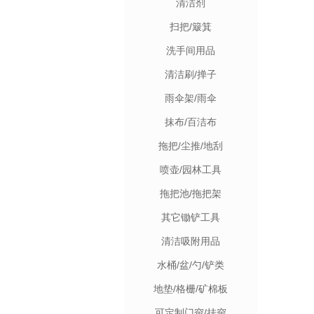
清洁剂
扫把/簸箕
洗手间用品
清洁刷/掸子
雨伞架/雨伞
抹布/百洁布
拖把/尘推/地刮
喷壶/园林工具
拖把池/拖把架
其它锄铲工具
清洁吸附用品
水桶/盆/勺/铲类
地垫/格栅/矿棉板
可定制门帘/挂帘