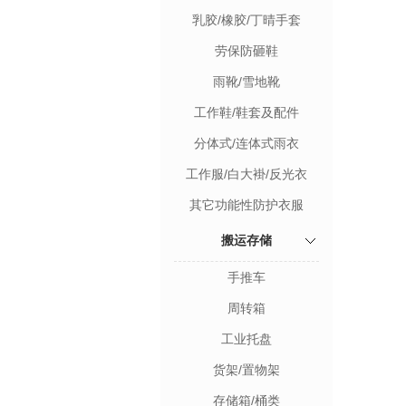
乳胶/橡胶/丁晴手套
劳保防砸鞋
雨靴/雪地靴
工作鞋/鞋套及配件
分体式/连体式雨衣
工作服/白大褂/反光衣
其它功能性防护衣服
搬运存储
手推车
周转箱
工业托盘
货架/置物架
存储箱/桶类