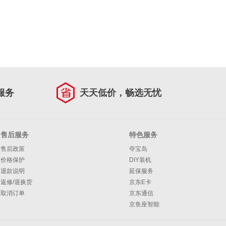
服务
天天低价，畅选无忧
售后服务
特色服务
售后政策
夺宝岛
价格保护
DIY装机
退款说明
延保服务
返修/退换货
京东E卡
取消订单
京东通信
京鱼座智能