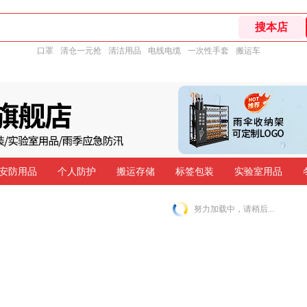
口罩
清仓一元抢
清洁用品
电线电缆
一次性手套
搬运车
安防用品
个人防护
搬运存储
标签包装
实验室用品
努力加载中，请稍后...