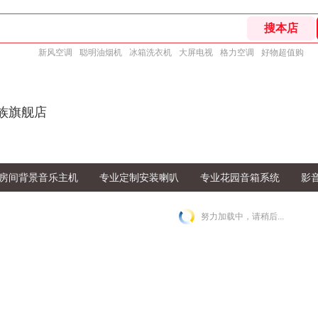
新风空调
聪明油烟机
冰箱洗衣机
大屏电视
格力空调
好物超值购
简族旗舰店
房间背景音乐主机
专业定制安装喇叭
专业花园音箱系统
影
努力加载中，请稍后...