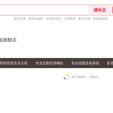
新风空调
聪明油烟机
冰箱洗衣机
大屏电视
格力空调
好物超值购
简族旗舰店
房间背景音乐主机
专业定制安装喇叭
专业花园音箱系统
影
努力加载中，请稍后...