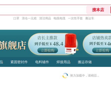
口罩
清仓一元抢
清洁用品
电线电缆
一次性手套
搬运车
品
紧固密封件
电料辅件
焊接用品
搬运存储
努力加载中，请稍后...