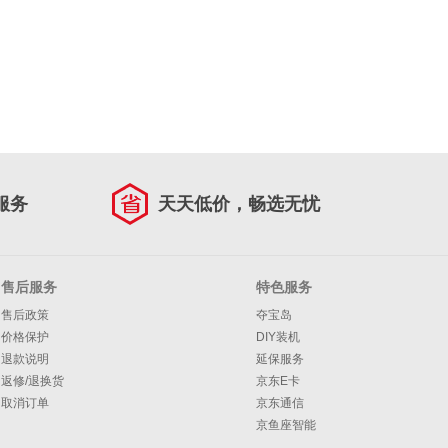
服务
天天低价，畅选无忧
售后服务
特色服务
售后政策
夺宝岛
价格保护
DIY装机
退款说明
延保服务
返修/退换货
京东E卡
取消订单
京东通信
京鱼座智能