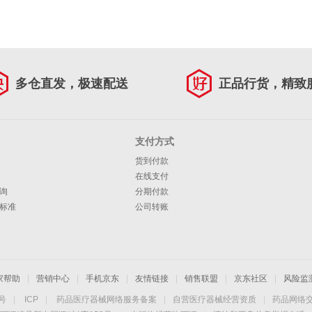
多仓直发，极速配送
正品行货，精致
支付方式
货到付款
在线支付
询
分期付款
标准
公司转账
家帮助
|
营销中心
|
手机京东
|
友情链接
|
销售联盟
|
京东社区
|
风险监
4号
|
ICP
|
药品医疗器械网络服务备案
|
自营医疗器械经营资质
|
药品网络