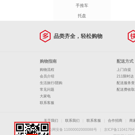
手推车
托盘
品类齐全，轻松购物
购物指南
配送方式
购物流程
上门自提
会员介绍
211限时达
生活旅行/团购
配送服务查
常见问题
配送费收取
大家电
联系客服
关于我们
|
联系我们
|
联系客服
|
合作招商
|
商
京公网安备 11000002000088号
|
京ICP备1104170