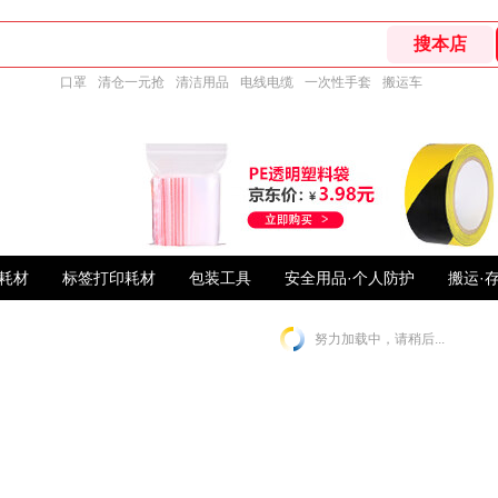
口罩
清仓一元抢
清洁用品
电线电缆
一次性手套
搬运车
耗材
标签打印耗材
包装工具
安全用品·个人防护
搬运·
努力加载中，请稍后...