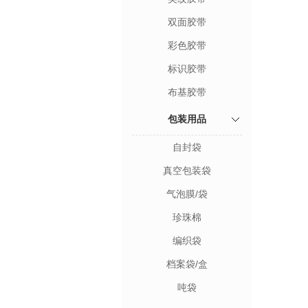
双面胶带
彩色胶带
标识胶带
布基胶带
包装用品
自封袋
真空包装袋
气泡膜/袋
珍珠棉
编织袋
档案袋/盒
吨袋