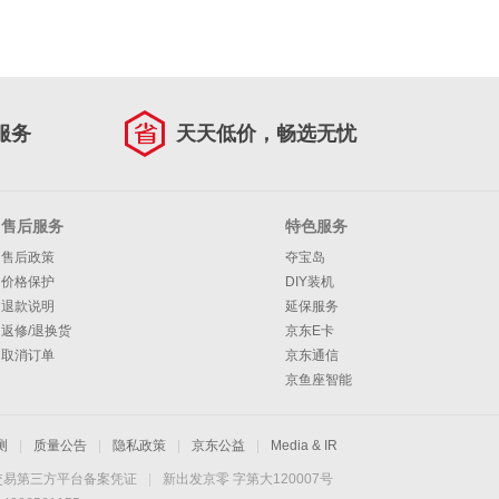
服务
天天低价，畅选无忧
售后服务
特色服务
售后政策
夺宝岛
价格保护
DIY装机
退款说明
延保服务
返修/退换货
京东E卡
取消订单
京东通信
京鱼座智能
测
|
质量公告
|
隐私政策
|
京东公益
|
Media & IR
交易第三方平台备案凭证
|
新出发京零 字第大120007号