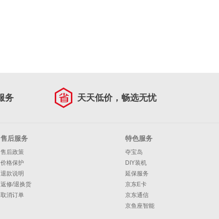
服务
天天低价，畅选无忧
售后服务
特色服务
售后政策
夺宝岛
价格保护
DIY装机
退款说明
延保服务
返修/退换货
京东E卡
取消订单
京东通信
京鱼座智能