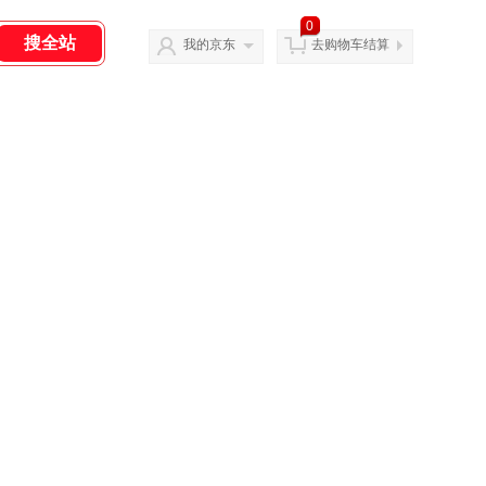
0
我的京东
去购物车结算