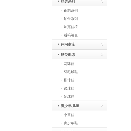
精选系列
夜跑系列
铂金系列
加宽鞋楦
断码清仓
休闲潮流
球类训练
网球鞋
羽毛球鞋
排球鞋
篮球鞋
足球鞋
青少年/儿童
小童鞋
青少年鞋