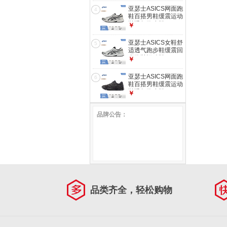
黑色 42
亚瑟士ASICS网面跑
4
鞋百搭男鞋缓震运动
鞋透气跑步鞋 GEL-
￥
CONTEND 4 白色/
银色 41.5
亚瑟士ASICS女鞋舒
5
适透气跑步鞋缓震回
弹跑鞋运动鞋 GEL-
￥
CONTEND 4 白色/
银色 38
亚瑟士ASICS网面跑
6
鞋百搭男鞋缓震运动
鞋透气跑步鞋 GEL-
￥
CONTEND 4 黑色/
黑色 41.5
品牌公告：
品类齐全，轻松购物