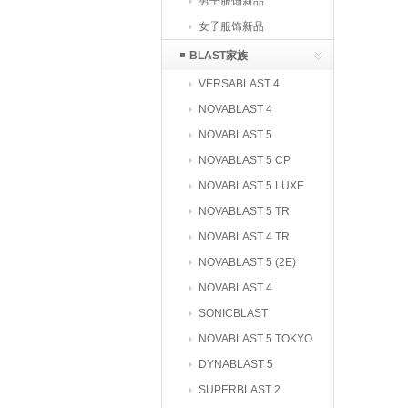
男子服饰新品
女子服饰新品
BLAST家族
VERSABLAST 4
NOVABLAST 4
NOVABLAST 5
NOVABLAST 5 CP
NOVABLAST 5 LUXE
NOVABLAST 5 TR
NOVABLAST 4 TR
NOVABLAST 5 (2E)
NOVABLAST 4
PLATINUM
SONICBLAST
NOVABLAST 5 TOKYO
DYNABLAST 5
SUPERBLAST 2