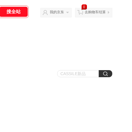
0
我的京东
去购物车结算