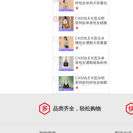
特包女休闲大容量拉
菲草编织包生日七夕
￥
礼物 浅棕配米白
CASSILE卡思乐明
3
星同款单肩包女植鞣
牛皮大容量轻奢托特
￥
包生日七夕礼物 琥
珀色大号【可放A4
CASSILE卡思乐水
4
记事本】
桶包女通勤大容量菱
格手提单肩斜挎包生
￥
日七夕礼物 黑色
CASSILE卡思乐单
5
肩包女通勤链条斜挎
包手提包小包生日七
￥
夕礼物送老婆 黑色
CASSILE卡思乐明
6
星同款托特包女植鞣
牛皮通勤轻奢hobo
￥
包生日七夕礼物 黑
色小号（可放11寸
ipad）
品类齐全，轻松购物