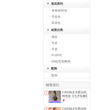
老花系列
单肩/斜跨包
手提包
双肩包
材质分类
鹿皮
牛皮
羊皮
PU/PVC
织锦/尼龙/帆布
配饰
配饰
销售排行
CASSILE卡思乐托
1
特包女【七夕礼物】
牛皮通勤大容量子母
￥
包单肩斜挎包 比利
时棕
CASSILE卡思乐托
2