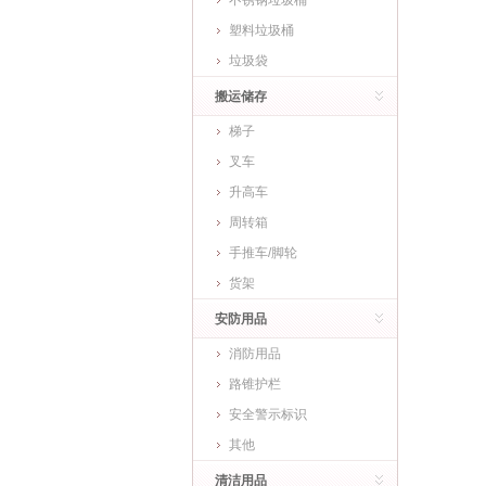
不锈钢垃圾桶
塑料垃圾桶
垃圾袋
搬运储存
梯子
叉车
升高车
周转箱
手推车/脚轮
货架
安防用品
消防用品
路锥护栏
安全警示标识
其他
清洁用品