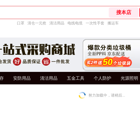
口罩
清仓一元抢
清洁用品
电线电缆
一次性手套
搬运车
存
安防用品
清洁用品
五金工具
个人防护
光源照明
努力加载中，请稍后...