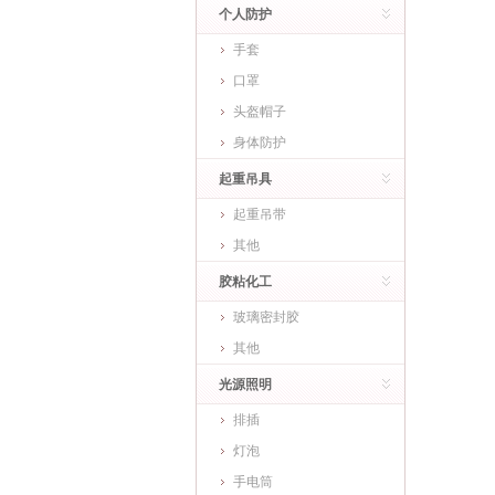
个人防护
手套
口罩
头盔帽子
身体防护
起重吊具
起重吊带
其他
胶粘化工
玻璃密封胶
其他
光源照明
排插
灯泡
手电筒