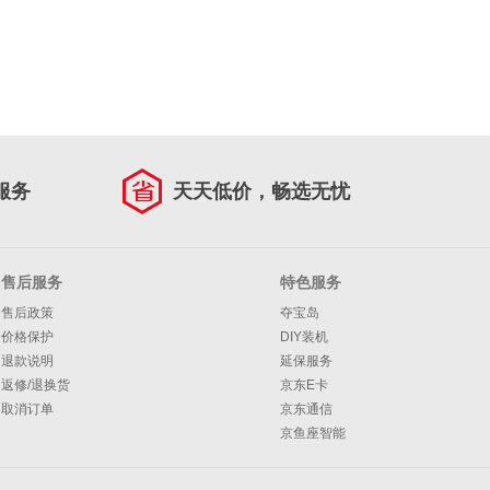
服务
天天低价，畅选无忧
售后服务
特色服务
售后政策
夺宝岛
价格保护
DIY装机
退款说明
延保服务
返修/退换货
京东E卡
取消订单
京东通信
京鱼座智能