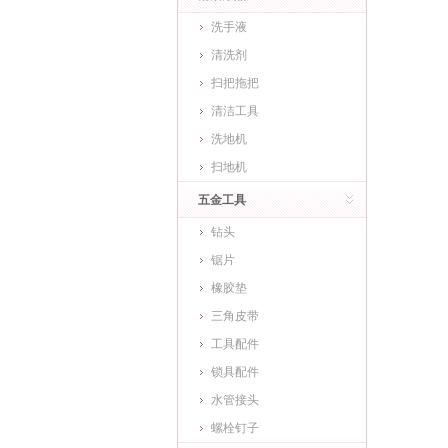
洗手液
清洗剂
扫把拖把
清洁工具
洗地机
扫地机
五金工具
钻头
锯片
橡胶垫
三角皮带
工具配件
锁具配件
水管接头
螺栓钉子