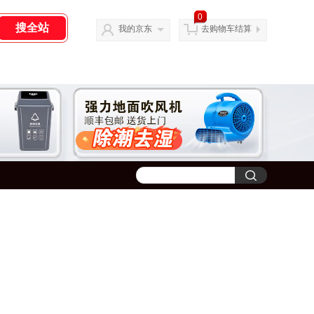
0
我的京东
去购物车结算