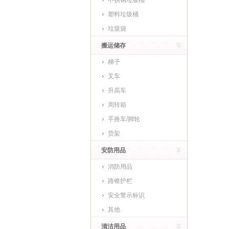
不锈钢垃圾桶
塑料垃圾桶
垃圾袋
搬运储存
梯子
叉车
升高车
周转箱
手推车/脚轮
货架
安防用品
消防用品
路锥护栏
安全警示标识
其他
清洁用品