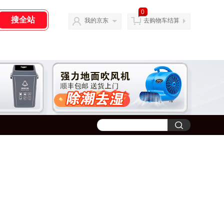
0
我的京东
去购物车结算