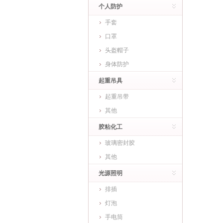
个人防护
手套
口罩
头盔帽子
身体防护
起重吊具
起重吊带
其他
胶粘化工
玻璃密封胶
其他
光源照明
排插
灯泡
手电筒