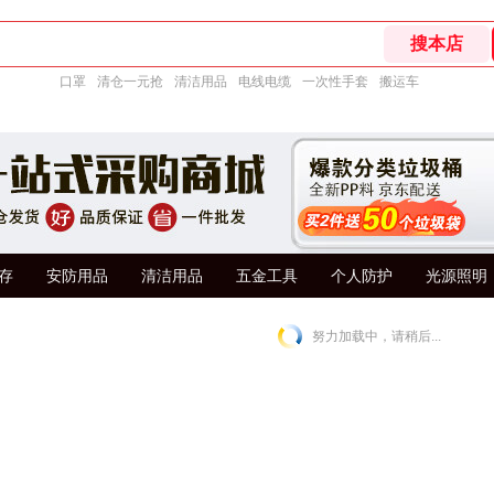
口罩
清仓一元抢
清洁用品
电线电缆
一次性手套
搬运车
存
安防用品
清洁用品
五金工具
个人防护
光源照明
努力加载中，请稍后...