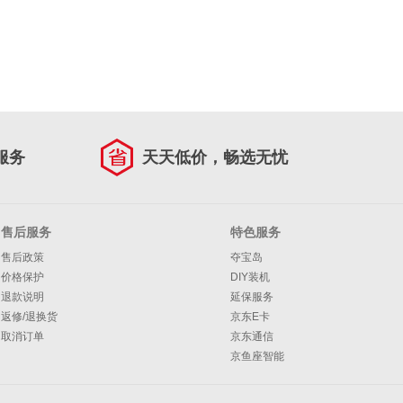
服务
天天低价，畅选无忧
售后服务
特色服务
售后政策
夺宝岛
价格保护
DIY装机
退款说明
延保服务
返修/退换货
京东E卡
取消订单
京东通信
京鱼座智能