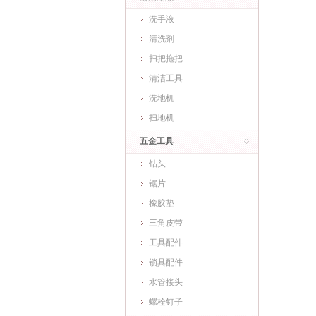
洗手液
清洗剂
扫把拖把
清洁工具
洗地机
扫地机
五金工具
钻头
锯片
橡胶垫
三角皮带
工具配件
锁具配件
水管接头
螺栓钉子