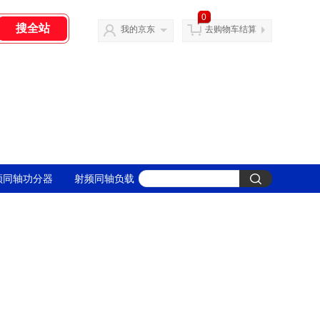
0
我的京东
去购物车结算
频同轴功分器
射频同轴负载