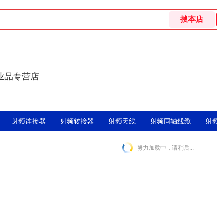
业品专营店
射频连接器
射频转接器
射频天线
射频同轴线缆
射
努力加载中，请稍后...