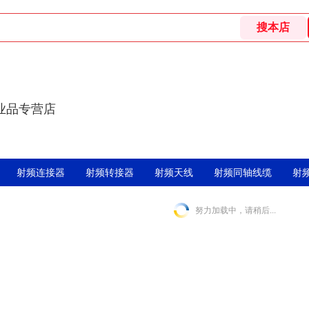
业品专营店
射频连接器
射频转接器
射频天线
射频同轴线缆
射
努力加载中，请稍后...