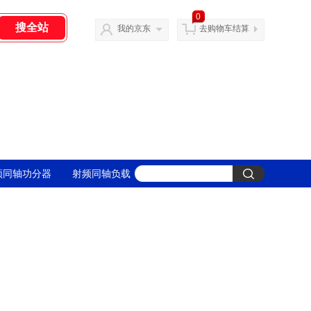
0
我的京东
去购物车结算
频同轴功分器
射频同轴负载