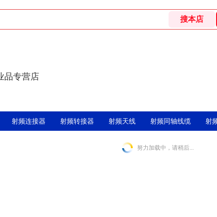
业品专营店
射频连接器
射频转接器
射频天线
射频同轴线缆
射
努力加载中，请稍后...