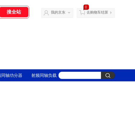
0
我的京东
去购物车结算
频同轴功分器
射频同轴负载