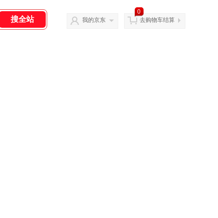
0
我的京东
去购物车结算