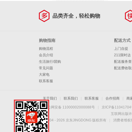
品类齐全，轻松购物
购物指南
配送方式
购物流程
上门自提
会员介绍
211限时达
生活旅行/团购
配送服务查
常见问题
配送费收取
大家电
联系客服
关于我们
|
联系我们
|
联系客服
|
合作招商
|
商
京公网安备 11000002000088号
|
京ICP备1104170
互联网出版许
Copyright © 2004 -
2026
京东JINGDONG 版权所有
|
消费者维权热