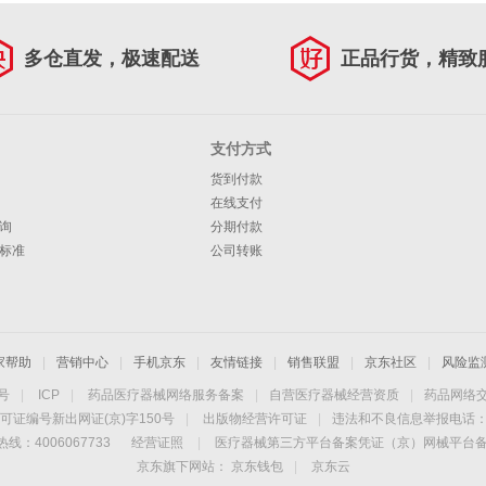
多仓直发，极速配送
正品行货，精致
支付方式
货到付款
在线支付
询
分期付款
标准
公司转账
家帮助
|
营销中心
|
手机京东
|
友情链接
|
销售联盟
|
京东社区
|
风险监
4号
|
ICP
|
药品医疗器械网络服务备案
|
自营医疗器械经营资质
|
药品网络
可证编号新出网证(京)字150号
|
出版物经营许可证
|
违法和不良信息举报电话：40
线：4006067733
经营证照
|
医疗器械第三方平台备案凭证（京）网械平台备字（
京东旗下网站：
京东钱包
|
京东云