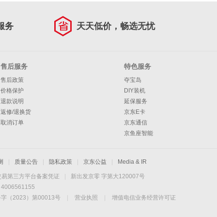
服务
天天低价，畅选无忧
售后服务
特色服务
售后政策
夺宝岛
价格保护
DIY装机
退款说明
延保服务
返修/退换货
京东E卡
取消订单
京东通信
京鱼座智能
测
|
质量公告
|
隐私政策
|
京东公益
|
Media & IR
交易第三方平台备案凭证
|
新出发京零 字第大120007号
06561155
2023）第00013号
|
营业执照
|
增值电信业务经营许可证