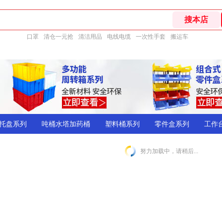
口罩
清仓一元抢
清洁用品
电线电缆
一次性手套
搬运车
托盘系列
吨桶水塔加药桶
塑料桶系列
零件盒系列
工作
努力加载中，请稍后...