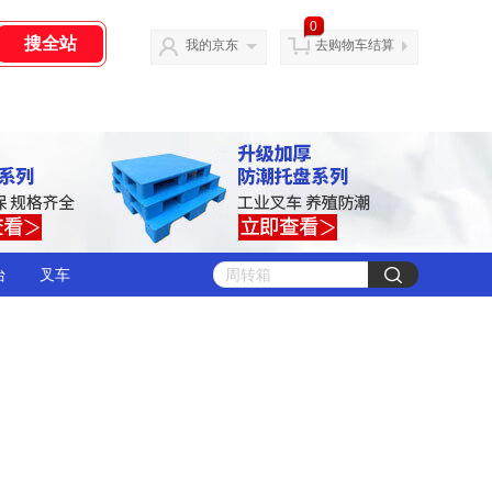
0
我的京东
去购物车结算
台
叉车