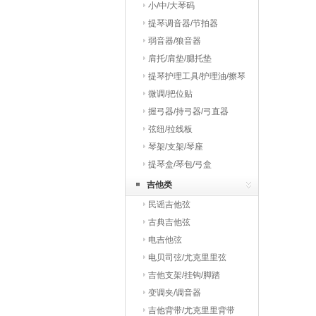
小/中/大琴码
提琴调音器/节拍器
弱音器/狼音器
肩托/肩垫/腮托垫
提琴护理工具/护理油/擦琴
布
微调/把位贴
握弓器/持弓器/弓直器
弦纽/拉线板
琴架/支架/琴座
提琴盒/琴包/弓盒
吉他类
民谣吉他弦
古典吉他弦
电吉他弦
电贝司弦/尤克里里弦
吉他支架/挂钩/脚踏
变调夹/调音器
吉他背带/尤克里里背带