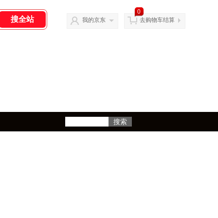
0
我的京东
去购物车结算