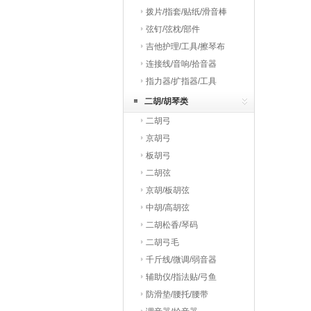
拨片/指套/贴纸/滑音棒
弦钉/弦枕/部件
吉他护理/工具/擦琴布
连接线/音响/拾音器
指力器/扩指器/工具
二胡/胡琴类
二胡弓
京胡弓
板胡弓
二胡弦
京胡/板胡弦
中胡/高胡弦
二胡松香/琴码
二胡弓毛
千斤线/微调/弱音器
辅助仪/指法贴/弓鱼
防滑垫/腰托/腰带