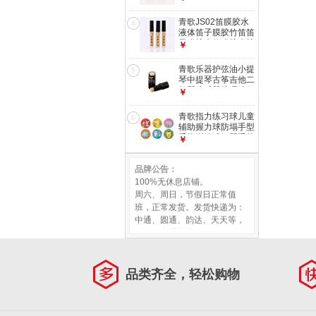
小提琴弱音器 PM-
01小提琴弱音器
青歌JS02笛膜胶水
4
液体笛子膜胶竹笛笛
子膜胶水竹膜胶水胶
￥
套装浇水 JS02笛膜
胶水(小支3瓶)
青歌乐器护弦油小提
5
琴中提琴古筝吉他二
胡琴弦乐器护理油保
￥
护液 1003# 乐器护
弦油
郑重承诺：
青歌指力练习球儿童
6
100%的正品保障。
辅助握力球防塌手型
手指训练球钢琴手势
100%的客户服务。
￥
球矫正 卡通手指训
100%产品满意度。
练球2个颜色图案随
100%无假日店铺。
品牌公告：
机
100%无休息店铺。
周六、周日，节假日正常值
班，正常发货。发货快递为：
中通、圆通、韵达、天天等，
默认发中通快递。
全国客服热线：400-610-1360
转118871
品类齐全，轻松购物