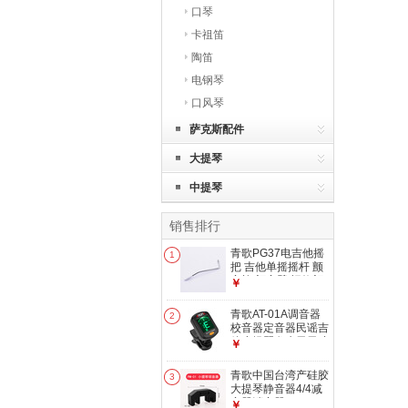
口琴
卡祖笛
陶笛
电钢琴
口风琴
萨克斯配件
大提琴
中提琴
销售排行
青歌PG37电吉他摇
1
把 吉他单摇摇杆 颤
音棒 颤音臂 螺纹颤
￥
音器 PG37单摇电吉
他摇把(银色)
青歌AT-01A调音器
2
校音器定音器民谣吉
他小提琴尤克里里弦
￥
乐民乐通用 AT-01A
调音器/黑色
青歌中国台湾产硅胶
3
大提琴静音器4/4减
音器消音器 ARTINO
￥