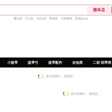
魔法蛋
汪汪队
livheart
泰迪熊
小猪佩奇
美国gund
小提琴
提琴弓
提琴配件
吉他类
二胡 胡琴类
努力加载中，请稍后...
努力加载中，请稍后...