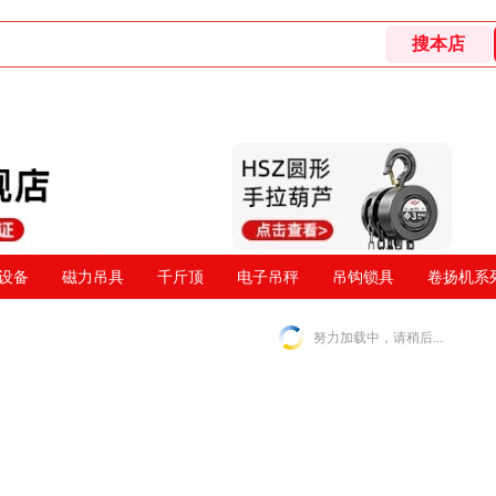
设备
磁力吊具
千斤顶
电子吊秤
吊钩锁具
卷扬机系
努力加载中，请稍后...