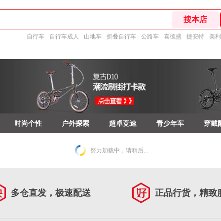
自行车
自行车成人
山地车
折叠自行车
公路车
喜德盛
捷安特
美利
时尚个性
户外探索
超卓竞速
青少年车
穿戴
努力加载中，请稍后...
多仓直发，极速配送
正品行货，精致