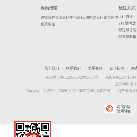
购物指南
配送方式
上门自提
购物流程
会员介绍
生活旅行/团购
常见问题
大家电
211限时达
联系客服
配送服务查
配送费收取
关于我们
|
联系我们
|
联系客服
|
合作招商
|
商
京公网安备 11000002000088号
|
京ICP备1104170
互联网出版许
Copyright © 2004 -
2026
京东JINGDONG 版权所有
|
消费者维权热