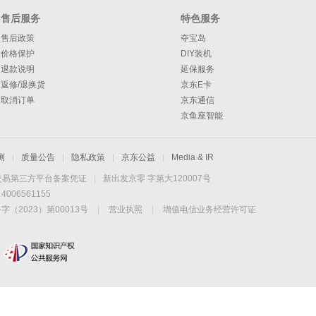
售后服务
特色服务
售后政策
夺宝岛
价格保护
DIY装机
退款说明
延保服务
返修/退换货
京东E卡
取消订单
京东通信
京鱼座智能
测
|
质量公告
|
隐私政策
|
京东公益
|
Media & IR
交易第三方平台备案凭证
|
新出发京零 字第大120007号
06561155
2023）第00013号
|
营业执照
|
增值电信业务经营许可证