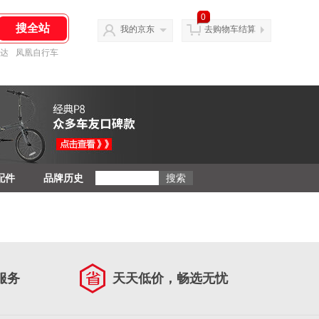
0
我的京东
去购物车结算
达
凤凰自行车
配件
品牌历史
服务
天天低价，畅选无忧