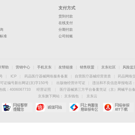
支付方式
货到付款
在线支付
询
分期付款
标准
公司转账
家帮助
|
营销中心
|
手机京东
|
友情链接
|
销售联盟
|
京东社区
|
风险监
4号
|
ICP
|
药品医疗器械网络服务备案
|
自营医疗器械经营资质
|
药品网络
可证编号新出网证(京)字150号
|
出版物经营许可证
|
违法和不良信息举报电话：40
线：4006067733
经营证照
|
医疗器械第三方平台备案凭证（京）网械平台备字（
京东旗下网站：
京东钱包
|
京东云