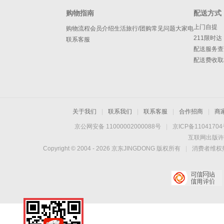
购物指南
配送方式
上门自提
购物流程
会员介绍
生活旅行/团购
常见问题
大家电
211限时达
联系客服
配送服务查
配送费收取
关于我们
|
联系我们
|
联系客服
|
合作招商
|
商
京公网安备 11000002000088号
|
京ICP备1104170
互联网出版许
Copyright © 2004 -
2026
京东JINGDONG 版权所有
|
消费者维权热