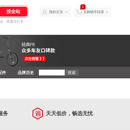
0
我的京东
去购物车结算
达
凤凰自行车
配件
品牌历史
服务
天天低价，畅选无忧