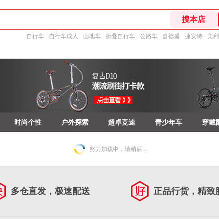
自行车
自行车成人
山地车
折叠自行车
公路车
喜德盛
捷安特
美利
时尚个性
户外探索
超卓竞速
青少年车
穿戴
努力加载中，请稍后...
多仓直发，极速配送
正品行货，精致