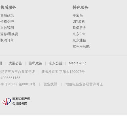
售后服务
特色服务
售后政策
夺宝岛
价格保护
DIY装机
退款说明
延保服务
返修/退换货
京东E卡
取消订单
京东通信
京鱼座智能
测
|
质量公告
|
隐私政策
|
京东公益
|
Media & IR
交易第三方平台备案凭证
|
新出发京零 字第大120007号
06561155
2023）第00013号
|
营业执照
|
增值电信业务经营许可证