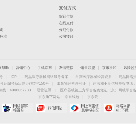
支付方式
货到付款
在线支付
询
分期付款
标准
公司转账
家帮助
|
营销中心
|
手机京东
|
友情链接
|
销售联盟
|
京东社区
|
风险监
4号
|
ICP
|
药品医疗器械网络服务备案
|
自营医疗器械经营资质
|
药品网络
可证编号新出网证(京)字150号
|
出版物经营许可证
|
违法和不良信息举报电话：40
线：4006067733
经营证照
|
医疗器械第三方平台备案凭证（京）网械平台备字（
京东旗下网站：
京东钱包
|
京东云