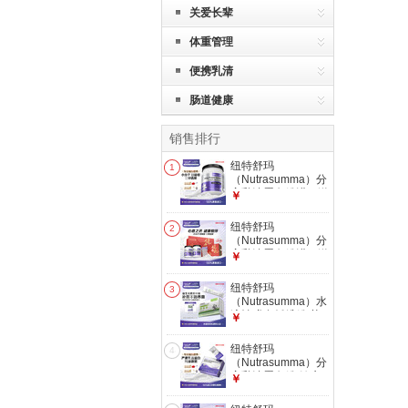
关爱长辈
体重管理
便携乳清
肠道健康
销售排行
纽特舒玛
1
（Nutrasumma）分
离乳清蛋白粉进口送
￥
礼礼品 长辈礼盒 术
后恢复营养粉 【新
纽特舒玛
2
客尝鲜】 464g*1罐
（Nutrasumma）分
离乳清蛋白粉进口送
￥
礼礼品 长辈礼盒 术
后恢复营养粉 【蛋
纽特舒玛
3
白佳礼】 464g*2罐
（Nutrasumma）水
溶性膳食纤维粉 菊
￥
粉益生元 养益生菌
身材管理 肠道健康
纽特舒玛
4
12g*15袋
（Nutrasumma）分
离乳清蛋白粉 健康
￥
礼品 术后营养高蛋
白补充 22.6g*15袋