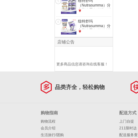
纽特舒玛
5
（Nutrasumma）分
离乳清蛋白粉进口送
￥
礼礼品 长辈礼盒 术
后恢复营养粉 【周
纽特舒玛
6
期套装】 464g*4罐
（Nutrasumma）分
离乳清蛋白粉摇摇装
￥
便携营养 高蛋白补
充 健康礼品 【特膳
店铺公告
粉】 22.6g*10袋
更多商品信息请咨询在线客服！
品类齐全，轻松购物
购物指南
配送方式
购物流程
上门自提
会员介绍
211限时达
生活旅行/团购
配送服务查