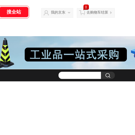
0
我的京东
去购物车结算