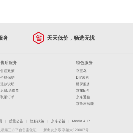
服务
天天低价，畅选无忧
售后服务
特色服务
售后政策
夺宝岛
价格保护
DIY装机
退款说明
延保服务
返修/退换货
京东E卡
取消订单
京东通信
京鱼座智能
测
|
质量公告
|
隐私政策
|
京东公益
|
Media & IR
交易第三方平台备案凭证
|
新出发京零 字第大120007号