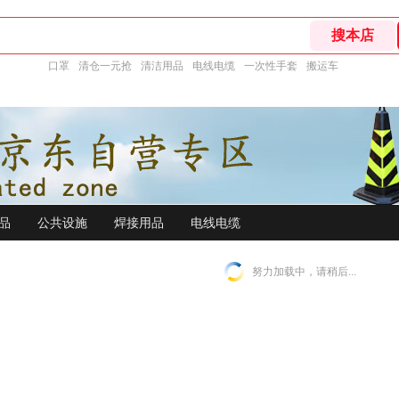
口罩
清仓一元抢
清洁用品
电线电缆
一次性手套
搬运车
品
公共设施
焊接用品
电线电缆
努力加载中，请稍后...