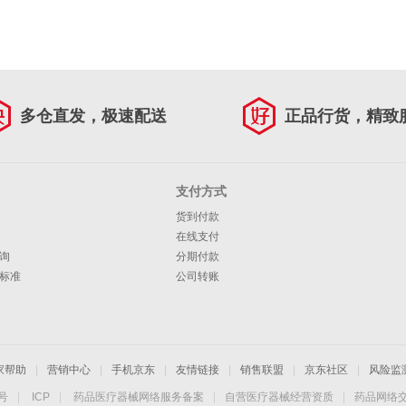
多仓直发，极速配送
正品行货，精致
支付方式
货到付款
在线支付
询
分期付款
标准
公司转账
家帮助
|
营销中心
|
手机京东
|
友情链接
|
销售联盟
|
京东社区
|
风险监
4号
|
ICP
|
药品医疗器械网络服务备案
|
自营医疗器械经营资质
|
药品网络