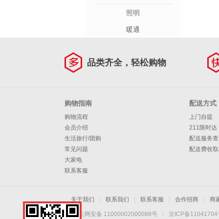
照明
暖通
品类齐全，轻松购物
购物指南
配送方式
购物流程
上门自提
会员介绍
211限时达
生活旅行/团购
配送服务查
常见问题
配送费收取
大家电
联系客服
关于我们
|
联系我们
|
联系客服
|
合作招商
|
商
京公网安备 11000002000088号
|
京ICP备1104170