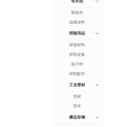
化学品
胶粘剂
油漆涂料
焊接用品
焊接材料
焊割设备
电子焊
焊割配件
工业管材
管材
管件
搬运存储