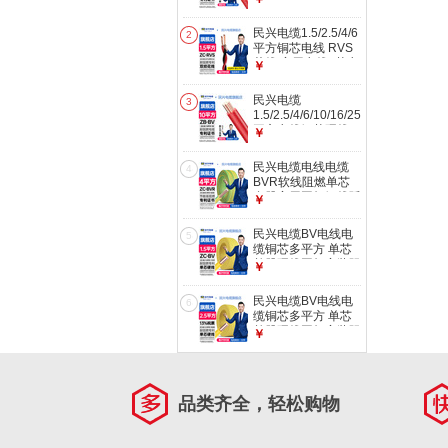
ZB-BV电缆阻燃国标
ZB-BV-4【1米】红
民兴电缆1.5/2.5/4/6
2
平方铜芯电线 RVS
花线 家用电线2芯电
￥
源线灯头双绞线 ZC-
RVS-2*1.5平方红黑
民兴电缆
3
【1米】
1.5/2.5/4/6/10/16/25/35/50
平方电线铜芯硬线
￥
ZB-BV电缆阻燃国标
ZB-BV-10【1米】红
民兴电缆电线电缆
4
BVR软线阻燃单芯
多股家用国标铜线延
￥
长线铜线 ZC-BVR4
双【100米】
民兴电缆BV电线电
5
缆铜芯多平方 单芯
单股硬线国标家装阻
￥
燃电线电源延长线
1.5平方铜芯电线 黄
民兴电缆BV电线电
6
【100米】
缆铜芯多平方 单芯
单股硬线国标家装阻
￥
燃电线电源延长线
2.5平方铜芯电线 黄
【100米】
品类齐全，轻松购物