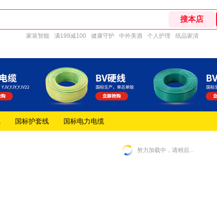
家装智能
满199减100
健康守护
中外美酒
个人护理
纸品家清
线
国标护套线
国标电力电缆
努力加载中，请稍后...