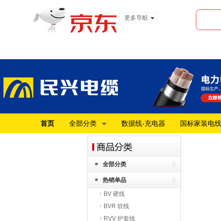
更多导航
服装城
食品
金融
首页
全部分类
数据线-充电器
国标家装电
全部分类
热销单品
BV 硬线
BVR 软线
RVV 护套线