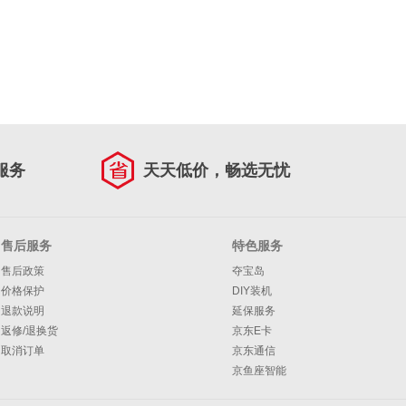
服务
天天低价，畅选无忧
售后服务
特色服务
售后政策
夺宝岛
价格保护
DIY装机
退款说明
延保服务
返修/退换货
京东E卡
取消订单
京东通信
京鱼座智能