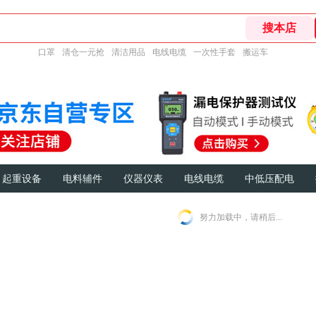
口罩
清仓一元抢
清洁用品
电线电缆
一次性手套
搬运车
起重设备
电料辅件
仪器仪表
电线电缆
中低压配电
努力加载中，请稍后...