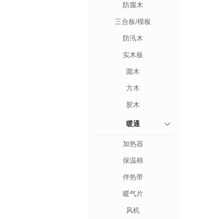
防腐木
三合板/模板
防汛木
实木板
圆木
方木
胶木
暖通
加热器
保温棉
伴热带
暖气片
风机