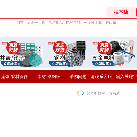
口罩
清仓一元抢
清洁用品
电线电缆
一次性手套
搬运车
流体-管材管件
木材-彩钢板
采购问题 - 请联系客服 - 输入关键
努力加载中，请稍后...