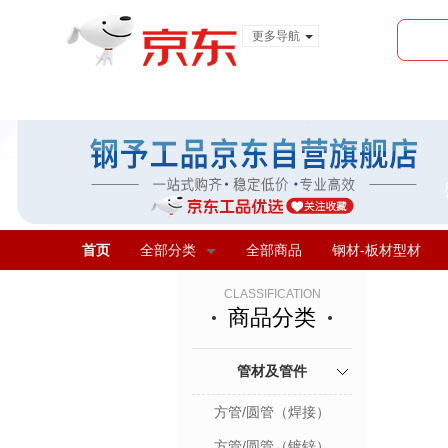
更多导航
服装城
食品
金融
首页
全部分类
全部商品
钢材-板材型材
CLASSIFICATION
商品分类
管材及管件
方管/圆管（焊接）
方管/圆管（镀锌）