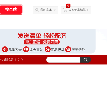
0
我的京东
去购物车结算
字快速找品 》》》