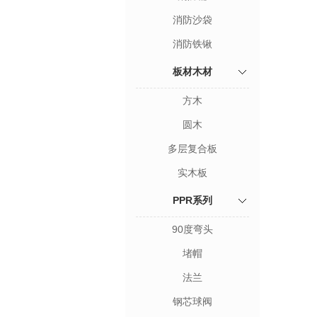
消防沙袋
消防铁锹
板材木材
方木
圆木
多层复合板
实木板
PPR系列
90度弯头
堵帽
法兰
钢芯球阀