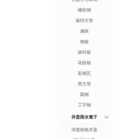
螺纹钢
镀锌方管
扁铁
钢板
镀锌板
花纹板
彩钢瓦
黑方管
圆钢
工字钢
井盖雨水篦子
球墨铸铁井盖