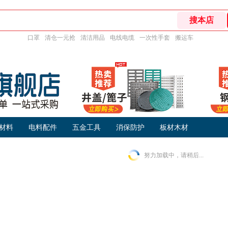
口罩
清仓一元抢
清洁用品
电线电缆
一次性手套
搬运车
材料
电料配件
五金工具
消保防护
板材木材
努力加载中，请稍后...