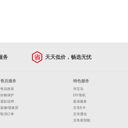
服务
天天低价，畅选无忧
售后服务
特色服务
售后政策
夺宝岛
价格保护
DIY装机
退款说明
延保服务
返修/退换货
京东E卡
取消订单
京东通信
京鱼座智能