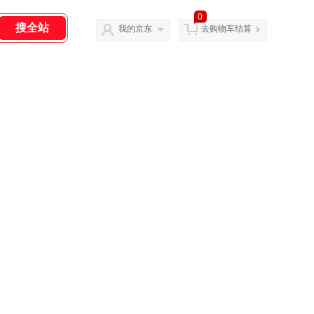
0
我的京东
去购物车结算