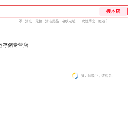
口罩
清仓一元抢
清洁用品
电线电缆
一次性手套
搬运车
运存储专营店
努力加载中，请稍后...