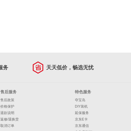
服务
天天低价，畅选无忧
售后服务
特色服务
售后政策
夺宝岛
价格保护
DIY装机
退款说明
延保服务
返修/退换货
京东E卡
取消订单
京东通信