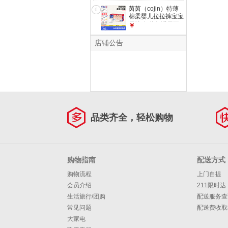
茵茵（cojin）特薄
6
棉柔婴儿拉拉裤宝宝
尿裤 超薄舒适尿不
￥
湿 XXL码44片【15-
17kg】
店铺公告
品类齐全，轻松购物
购物指南
配送方式
购物流程
上门自提
会员介绍
211限时达
生活旅行/团购
配送服务查
常见问题
配送费收取
大家电