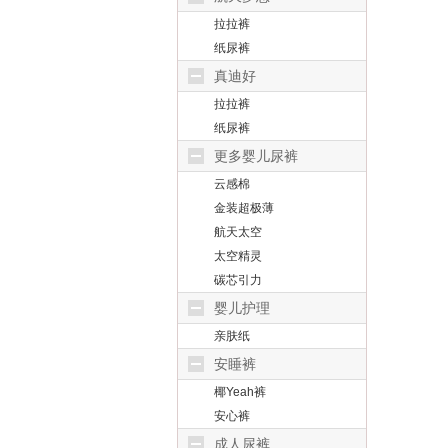
拉拉裤
纸尿裤
真迪好
拉拉裤
纸尿裤
更多婴儿尿裤
云感棉
金装超极薄
航天太空
太空精灵
碳芯引力
婴儿护理
亲肤纸
安睡裤
椰Yeah裤
安心裤
成人尿裤