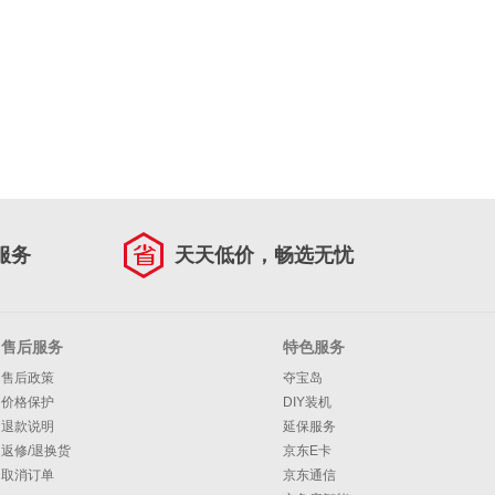
服务
天天低价，畅选无忧
售后服务
特色服务
售后政策
夺宝岛
价格保护
DIY装机
退款说明
延保服务
返修/退换货
京东E卡
取消订单
京东通信