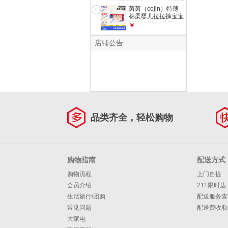
茵茵（cojin）特薄
6
棉柔婴儿拉拉裤宝宝
尿裤 超薄舒适尿不
￥
湿 XXXL码40片
【17-18kg】
店铺公告
品类齐全，轻松购物
购物指南
配送方式
购物流程
上门自提
会员介绍
211限时达
生活旅行/团购
配送服务查
常见问题
配送费收取
大家电