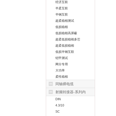
经济互联
半柔互联
半钢互联
超柔稳相测试
低损稳相
低损稳相高屏蔽
超柔低损稳相多芯
超柔低损稳相
低损半钢互联
铠甲测试
网分专用
大功率
柔性稳相
同轴裸电缆
射频转接器-系列内
DIN
4.3/10
SC