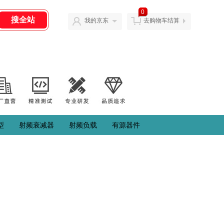
0
我的京东
去购物车结算
型
射频衰减器
射频负载
有源器件