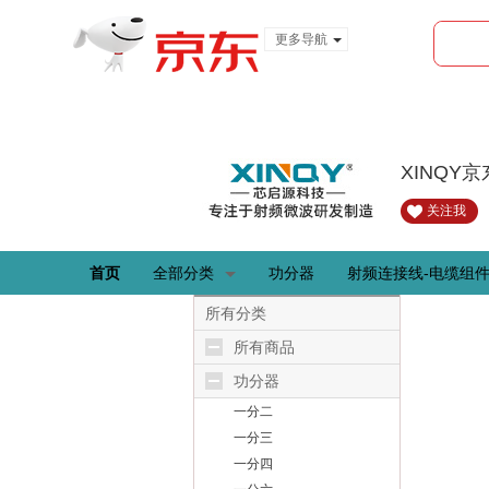
更多导航
服装城
食品
金融
XINQY
关注我
首页
全部分类
功分器
射频连接线-电缆组
所有分类
所有商品
功分器
一分二
一分三
一分四