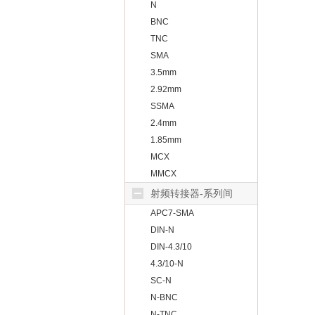
N
BNC
TNC
SMA
3.5mm
2.92mm
SSMA
2.4mm
1.85mm
MCX
MMCX
射频转接器-系列间
APC7-SMA
DIN-N
DIN-4.3/10
4.3/10-N
SC-N
N-BNC
N-TNC