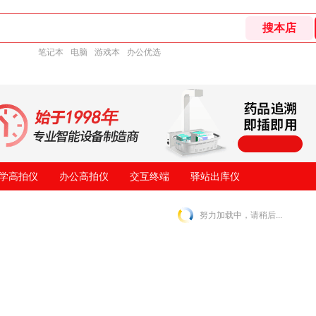
笔记本
电脑
游戏本
办公优选
学高拍仪
办公高拍仪
交互终端
驿站出库仪
努力加载中，请稍后...