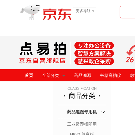
更多导航
服装城
食品
金融
首页
全部分类
药品溯源
书籍高拍仪
教
CLASSIFICATION
商品分类
药品追溯专用机
工业级即插即用
H830 尊享版