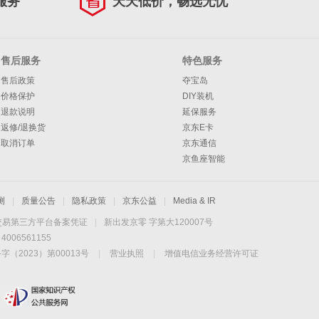
服务
天天低价，畅选无忧
售后服务
特色服务
售后政策
夺宝岛
价格保护
DIY装机
退款说明
延保服务
返修/退换货
京东E卡
取消订单
京东通信
京鱼座智能
测
|
质量公告
|
隐私政策
|
京东公益
|
Media & IR
交易第三方平台备案凭证
|
新出发京零 字第大120007号
06561155
2023）第00013号
|
营业执照
|
增值电信业务经营许可证