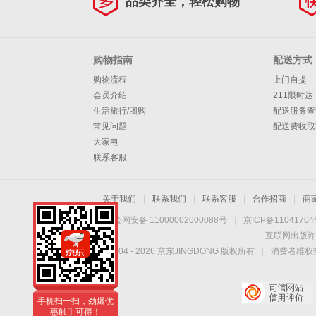
品类齐全，轻松购物
购物指南
配送方式
购物流程
上门自提
会员介绍
211限时达
生活旅行/团购
配送服务查
常见问题
配送费收取
大家电
联系客服
关于我们
|
联系我们
|
联系客服
|
合作招商
|
商
京公网安备 11000002000088号
|
京ICP备1104170
互联网出版许
Copyright © 2004 -
2026
京东JINGDONG 版权所有
|
消费者维权热
手机扫一扫，劲爆优
惠触手可得！
手机扫一扫，劲爆优
惠触手可得！