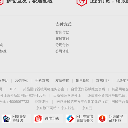
多仓直发，极速配送
正品行货，精致
支付方式
货到付款
在线支付
询
分期付款
标准
公司转账
家帮助
|
营销中心
|
手机京东
|
友情链接
|
销售联盟
|
京东社区
|
风险监
4号
|
ICP
|
药品医疗器械网络服务备案
|
自营医疗器械经营资质
|
药品网络
可证编号新出网证(京)字150号
|
出版物经营许可证
|
违法和不良信息举报电话：40
线：4006067733
经营证照
|
医疗器械第三方平台备案凭证（京）网械平台备字（
京东旗下网站：
京东钱包
|
京东云