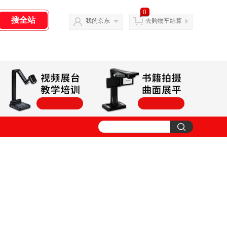
0
我的京东
去购物车结算