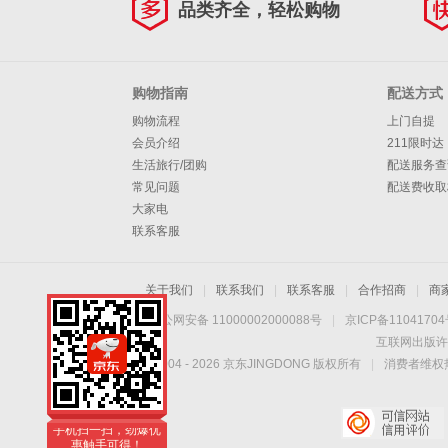
品类齐全，轻松购物
购物指南
配送方式
购物流程
上门自提
会员介绍
211限时达
生活旅行/团购
配送服务查
常见问题
配送费收取
大家电
联系客服
关于我们
|
联系我们
|
联系客服
|
合作招商
|
商
京公网安备 11000002000088号
|
京ICP备1104170
互联网出版许
Copyright © 2004 -
2026
京东JINGDONG 版权所有
|
消费者维权热
手机扫一扫，劲爆优
惠触手可得！
手机扫一扫，劲爆优