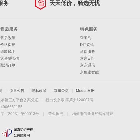
服务
天天低价，畅选无忧
售后服务
特色服务
售后政策
夺宝岛
价格保护
DIY装机
退款说明
延保服务
返修/退换货
京东E卡
取消订单
京东通信
京鱼座智能
测
|
质量公告
|
隐私政策
|
京东公益
|
Media & IR
交易第三方平台备案凭证
|
新出发京零 字第大120007号
06561155
2023）第00013号
|
营业执照
|
增值电信业务经营许可证