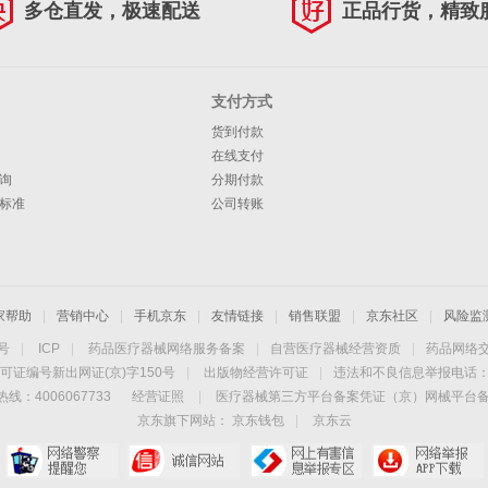
多仓直发，极速配送
正品行货，精致
支付方式
货到付款
在线支付
询
分期付款
标准
公司转账
家帮助
|
营销中心
|
手机京东
|
友情链接
|
销售联盟
|
京东社区
|
风险监
4号
|
ICP
|
药品医疗器械网络服务备案
|
自营医疗器械经营资质
|
药品网络
可证编号新出网证(京)字150号
|
出版物经营许可证
|
违法和不良信息举报电话：40
线：4006067733
经营证照
|
医疗器械第三方平台备案凭证（京）网械平台备字（
京东旗下网站：
京东钱包
|
京东云