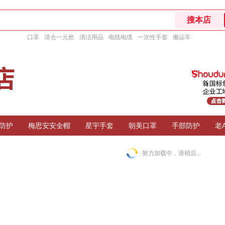
口罩
清仓一元抢
清洁用品
电线电缆
一次性手套
搬运车
防护
梅思安安全帽
星宇手套
朝美口罩
手部防护
老
努力加载中，请稍后...