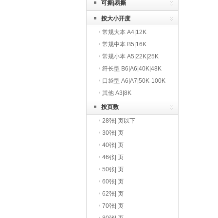
可撕|易撕
按大小开度
常规大本 A4|12K
常规中本 B5|16K
常规小本 A5|22K|25K
纤长型 B6|A6|40K|48K
口袋型 A6|A7|50K-100K
其他 A3|8K
按页数
28张| 页以下
30张| 页
40张| 页
46张| 页
50张| 页
60张| 页
62张| 页
70张| 页