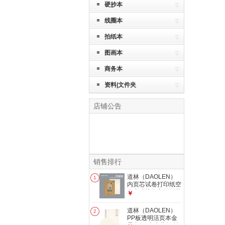
硬抄本
线圈本
拍纸本
图画本
商务本
资料|文件夹
店铺公告
销售排行
道林（DAOLEN）
1
内页芯试卷打印纸空
白多功能复印纸可装
￥
订作业打纸草稿纸学
生涂鸦绘画商务打印
道林（DAOLEN）
2
会议办公用品 【30
PP板透明活页本金
孔】80克米黄纸-