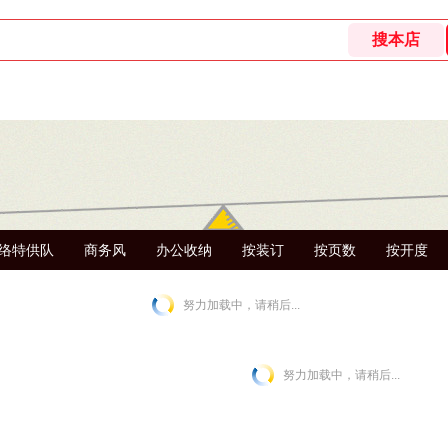
络特供队
商务风
办公收纳
按装订
按页数
按开度
努力加载中，请稍后...
努力加载中，请稍后...