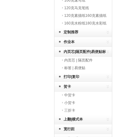
100克速写纸
120克马克笔纸
120克素描纸160克素描纸
160克水粉纸180克水彩纸
定制推荐
作业本
内页芯|隔页配件|易便贴标
内页芯 | 隔页配件
签
标签 | 易便贴
打印|复印
贺卡
中贺卡
小贺卡
三折卡
上翻|横式本
宽行距