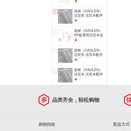
属夹 80克米黄纸 简
￥
A4-100张 #空白打
约ins风多功能学生
印纸【一包】
笔记本子草稿手账文
道林（DAOLEN）
3
具课堂练习办公会议
活页夹 活页本配件
白色壳-横线纸60张
金属夹塑料夹收纳环
￥
B5-26孔
活页板封活页替换可
拆卸替芯扣 文具容
道林（DAOLEN）
4
量环 百纳夹-金属夹
PP板透明活页本金
（可装200张纸 单个
属夹 80克米黄纸 简
￥
装） B5-26孔#
约ins风多功能学生
笔记本子草稿手账文
道林（DAOLEN）
5
具课堂练习办公会议
活页夹 活页本配件
白色壳-横线纸120
金属夹塑料夹收纳环
￥
张 B5-26孔
活页板封活页替换可
拆卸替芯扣 文具容
道林（DAOLEN）
6
量环 百纳夹-金属夹
活页夹 活页本配件
（可装200张纸 单个
金属夹塑料夹收纳环
￥
装） A4-30孔#
活页板封活页替换可
拆卸替芯扣 文具容
量环 PP活页板（两
片装） B5-26孔#
品类齐全，轻松购物
购物指南
配送方式