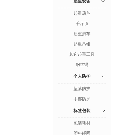
起重设备
起重葫芦
千斤顶
起重滑车
起重吊钳
其它起重工具
钢丝绳
个人防护
坠落防护
手部防护
标签包装
包装耗材
塑料绳网