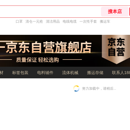
口罩
清仓一元抢
清洁用品
电线电缆
一次性手套
搬运车
材
标签包装
电料辅件
流体机械
搬运存储
联系人188
努力加载中，请稍后...